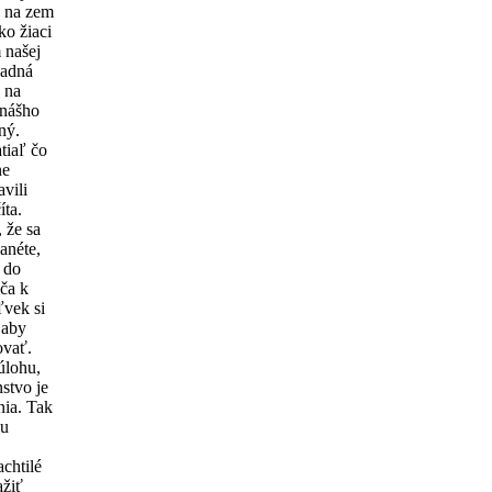
sa na zem
ko žiaci
 našej
padná
c na
 nášho
ný.
atiaľ čo
ne
avili
íta.
 že sa
lanéte,
i do
áča k
ľvek si
 aby
ovať.
úlohu,
stvo je
nia. Tak
ju
chtilé
ažiť