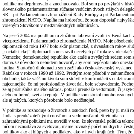
politike ma deprimovalo a znechucovalo. Bol som po prvýkrát v histór
slovenského parlamentarizmu súčasne vedúcim dvoch stálych delegá
SR – pri Parlamentnom zhromaždení Rady Európy a pri Parlamentn
zhromaždení NATO. Napĺňa ma hrdosťou, že som doposiaľ najvyšši
voleným Slovákom v medzinárodných inštitúciách.
Na jeseň 2004 ma po dlhom a zložitom lobovaní zvolili v Benátkach 
viceprezidenta Parlamentného zhromaždenia NATO. Moje pôsobenie
diplomacii od roku 1977 bolo skôr platonické, z dvanástich rokov slu
„socialistickej“ diplomacii som strávil necelých päť rokov v niekdajše
Nemeckej demokratickej republike ako atašé a zvyšných sedem som s
doma. O dôvodoch nebudem hovoriť, aby som nepôsobil ako onesko
hrdina. Skutočnú diplomaciu som zažil ako československý vyslanec 
Rakúsku v rokoch 1990 až 1992. Predtým som pôsobil v zahranično
obchode, takže väčšinu života som strávil v konfrontácii s cudzincam
najcennejšie, čo mi profesionálny život dal, bolo sebavedomie. Pocho
že aj príslušníka malého národa, pokiaľ preukáže vedomosti, či jazyk
alebo odborné, svet akceptuje. V politike som stretol mnoho vzácnych
ale aj takých, ktorých pôsobenie bolo nedôstojné.
V politike sa rozhoduje o životoch a osudoch ľudí, preto by ju mali ro
ľudia s preukázateľnými cnosťami a vedomosťami. Stretnutia so
zahraničnými politikmi ma utvrdili v tom, že slovenská politika takme
ničom nezaostáva za svetovou, máme rovnaký počet múdrych a čest
politikov ako aj hlúpych a podliakov, ako v iných krajinách. Tým, že