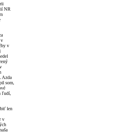
ii
cií NR
om
e
za
 v
žby v
j
edel
rený
v
m
i. Azda
pil som,
ové
 ľudí,
biť len
r v
ných
 naša