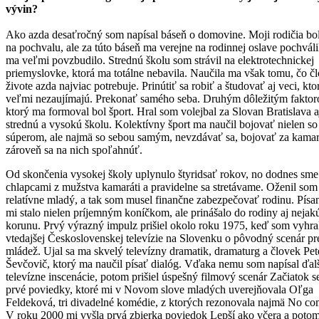
vývin?
Ako azda desaťročný som napísal báseň o domovine. Moji rodičia bol
na pochvalu, ale za túto báseň ma verejne na rodinnej oslave pochválil
ma veľmi povzbudilo. Strednú školu som strávil na elektrotechnickej
priemyslovke, ktorá ma totálne nebavila. Naučila ma však tomu, čo č
živote azda najviac potrebuje. Prinútiť sa robiť a študovať aj veci, kto
veľmi nezaujímajú. Prekonať samého seba. Druhým dôležitým fakto
ktorý ma formoval bol šport. Hral som volejbal za Slovan Bratislava a
strednú a vysokú školu. Kolektívny šport ma naučil bojovať nielen so
súperom, ale najmä so sebou samým, nevzdávať sa, bojovať za kamar
zároveň sa na nich spoľahnúť.
Od skončenia vysokej školy uplynulo štyridsať rokov, no dodnes sme
chlapcami z mužstva kamaráti a pravidelne sa stretávame. Oženil som
relatívne mladý, a tak som musel finančne zabezpečovať rodinu. Písan
mi stalo nielen príjemným koníčkom, ale prinášalo do rodiny aj nejak
korunu. Prvý výrazný impulz prišiel okolo roku 1975, keď som vyhra
vtedajšej Československej televízie na Slovenku o pôvodný scenár pr
mládež. Ujal sa ma skvelý televízny dramatik, dramaturg a človek Pet
Ševčovič, ktorý ma naučil písať dialóg. Vďaka nemu som napísal ďalši
televízne inscenácie, potom prišiel úspešný filmový scenár Začiatok s
prvé poviedky, ktoré mi v Novom slove mladých uverejňovala Oľga
Feldeková, tri divadelné komédie, z ktorých rezonovala najmä No c
V roku 2000 mi vyšla prvá zbierka poviedok Lepší ako včera a poto