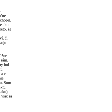
o
učne
chopil,
ne ako
reto, že
í, či
voju
vážne
ť sám.
by bol
du
 a v
nie
ru. Som
ektu
laku),
 viac sa