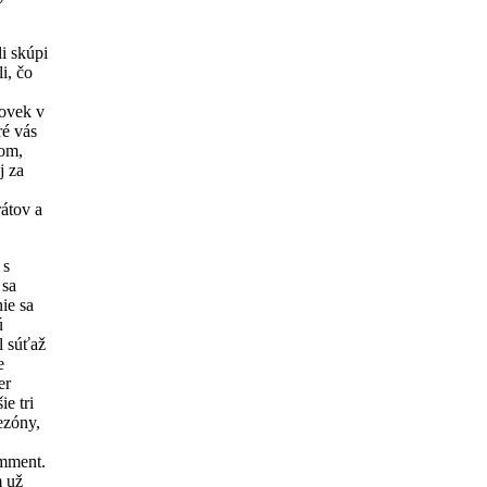
i skúpi
i, čo
lovek v
ré vás
rom,
j za
átov a
 s
 sa
ie sa
ú
l súťaž
e
er
e tri
ezóny,
omment.
m už