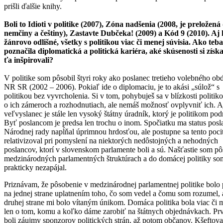
prišli ďalšie knihy.
Boli to Idioti v politike (2007), Zóna nadšenia (2008, je preložená
nemčiny a češtiny), Zastavte Dubčeka! (2009) a Kód 9 (2010). Aj
žánrovo odlišné, všetky s politikou viac či menej súvisia. Ako teba
poznačila diplomatická a politická kariéra, aké skúsenosti si získa
ťa inšpirovali?
V politike som pôsobil štyri roky ako poslanec tretieho volebného ob
NR SR (2002 – 2006). Pokiaľ ide o diplomaciu, je to akási „súlož“ s
politikou bez vyvrcholenia. Si v tom, pohybuješ sa v blízkosti politiko
o ich zámeroch a rozhodnutiach, ale nemáš možnosť ovplyvniť ich. A
veľvyslanec je stále len vysoký štátny úradník, ktorý je politikom pod
Byť poslancom je predsa len trochu o inom. Spočiatku ma status posl
Národnej rady napĺňal úprimnou hrdosťou, ale postupne sa tento poci
relativizoval pri pomyslení na niektorých nedôstojných a nehodných
poslancov, ktorí v slovenskom parlamente boli a sú. Našťastie som pô
medzinárodných parlamentných štruktúrach a do domácej politiky so
prakticky nezapájal.
Priznávam, že pôsobenie v medzinárodnej parlamentnej politike bolo
na jednej strane uplatnením toho, čo som vedel a čomu som rozumel, 
druhej strane mi bolo vítaným únikom. Domáca politika bola viac či 
len o tom, komu a koľko dáme zarobiť na štátnych objednávkach. Pr
boli záujmy sponzorov politických strán, až potom občanov. Kšeftova