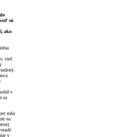
 do
 keď sú
l, ako
dobia
v, vieš
j
riadený.
anca
t
sobil v
m sa
 pre mňa
ale na
menej
voradé
nie v