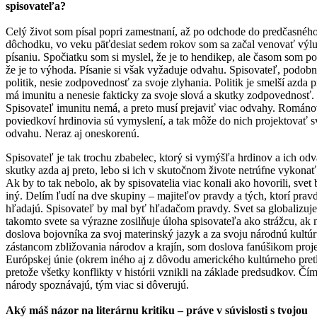
spisovateľa?
Celý život som písal popri zamestnaní, až po odchode do predčasnéh
dôchodku, vo veku päťdesiat sedem rokov som sa začal venovať výl
písaniu. Spočiatku som si myslel, že je to hendikep, ale časom som po
že je to výhoda. Písanie si však vyžaduje odvahu. Spisovateľ, podob
politik, nesie zodpovednosť za svoje zlyhania. Politik je smelší azda p
má imunitu a nenesie fakticky za svoje slová a skutky zodpovednosť.
Spisovateľ imunitu nemá, a preto musí prejaviť viac odvahy. Románov
poviedkoví hrdinovia sú vymyslení, a tak môže do nich projektovať s
odvahu. Neraz aj oneskorenú.
Spisovateľ je tak trochu zbabelec, ktorý si vymýšľa hrdinov a ich od
skutky azda aj preto, lebo si ich v skutočnom živote netrúfne vykona
Ak by to tak nebolo, ak by spisovatelia viac konali ako hovorili, svet 
iný. Delím ľudí na dve skupiny – majiteľov pravdy a tých, ktorí prav
hľadajú. Spisovateľ by mal byť hľadačom pravdy. Svet sa globalizuje
takomto svete sa výrazne zosilňuje úloha spisovateľa ako strážcu, ak 
doslova bojovníka za svoj materinský jazyk a za svoju národnú kultú
zástancom zbližovania národov a krajín, som doslova fanúšikom proj
Európskej únie (okrem iného aj z dôvodu amerického kultúrneho pret
pretože všetky konflikty v histórii vznikli na základe predsudkov. Čím
národy spoznávajú, tým viac si dôverujú.
Aký máš názor na literárnu kritiku – práve v súvislosti s tvojou