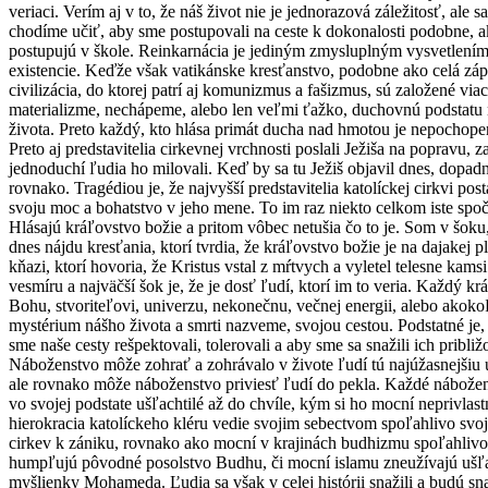
veriaci. Verím aj v to, že náš život nie je jednorazová záležitosť, ale 
chodíme učiť, aby sme postupovali na ceste k dokonalosti podobne, a
postupujú v škole. Reinkarnácia je jediným zmysluplným vysvetlením
existencie. Keďže však vatikánske kresťanstvo, podobne ako celá zá
civilizácia, do ktorej patrí aj komunizmus a fašizmus, sú založené via
materializme, nechápeme, alebo len veľmi ťažko, duchovnú podstatu
života. Preto každý, kto hlása primát ducha nad hmotou je nepochope
Preto aj predstavitelia cirkevnej vrchnosti poslali Ježiša na popravu, z
jednoduchí ľudia ho milovali. Keď by sa tu Ježiš objavil dnes, dopad
rovnako. Tragédiou je, že najvyšší predstavitelia katolíckej cirkvi post
svoju moc a bohatstvo v jeho mene. To im raz niekto celkom iste spoč
Hlásajú kráľovstvo božie a pritom vôbec netušia čo to je. Som v šoku,
dnes nájdu kresťania, ktorí tvrdia, že kráľovstvo božie je na dajakej p
kňazi, ktorí hovoria, že Kristus vstal z mŕtvych a vyletel telesne kams
vesmíru a najväčší šok je, že je dosť ľudí, ktorí im to veria. Každý kr
Bohu, stvoriteľovi, univerzu, nekonečnu, večnej energii, alebo akoko
mystérium nášho života a smrti nazveme, svojou cestou. Podstatné je,
sme naše cesty rešpektovali, tolerovali a aby sme sa snažili ich približ
Náboženstvo môže zohrať a zohrávalo v živote ľudí tú najúžasnejšiu 
ale rovnako môže náboženstvo priviesť ľudí do pekla. Každé nábožen
vo svojej podstate ušľachtilé až do chvíle, kým si ho mocní neprivlast
hierokracia katolíckeho kléru vedie svojim sebectvom spoľahlivo svo
cirkev k zániku, rovnako ako mocní v krajinách budhizmu spoľahlivo
humpľujú pôvodné posolstvo Budhu, či mocní islamu zneužívajú ušľa
myšlienky Mohameda. Ľudia sa však v celej histórii snažili a budú sn