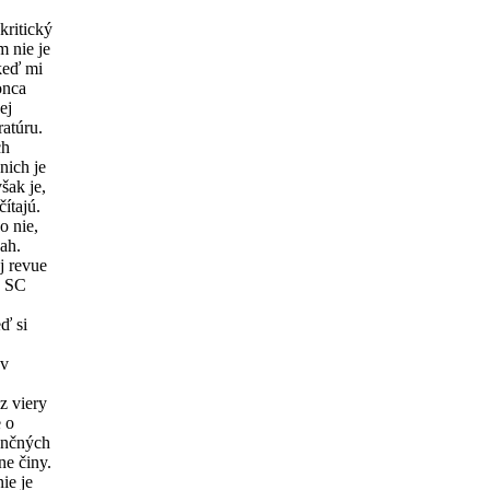
kritický
m nie je
 keď mi
onca
ej
ratúru.
ch
nich je
šak je,
čítajú.
o nie,
ah.
j revue
u SC
ď si
 v
z viery
e o
ančných
ne činy.
ie je