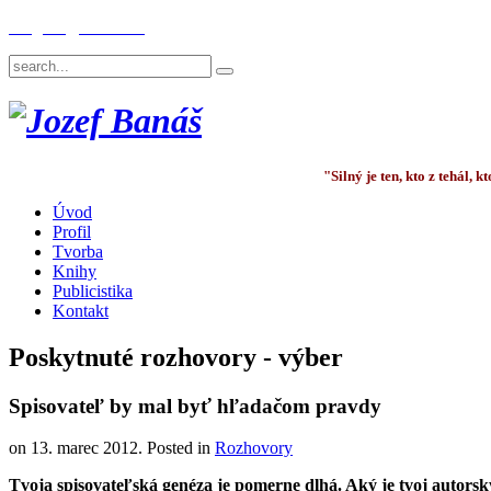
English
Deutsch
"Silný je ten, kto z tehál,
Úvod
Profil
Tvorba
Knihy
Publicistika
Kontakt
Poskytnuté rozhovory - výber
Spisovateľ by mal byť hľadačom pravdy
on
13. marec 2012
. Posted in
Rozhovory
Tvoja spisovateľská genéza je pomerne dlhá. Aký je tvoj autorsk