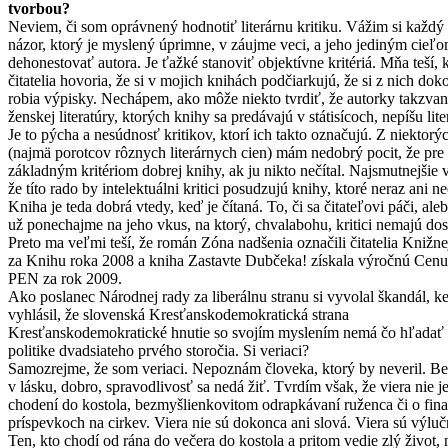
tvorbou?
Neviem, či som oprávnený hodnotiť literárnu kritiku. Vážim si každý 
názor, ktorý je myslený úprimne, v záujme veci, a jeho jediným cieľo
dehonestovať autora. Je ťažké stanoviť objektívne kritériá. Mňa teší,
čitatelia hovoria, že si v mojich knihách podčiarkujú, že si z nich dok
robia výpisky. Nechápem, ako môže niekto tvrdiť, že autorky takzvan
ženskej literatúry, ktorých knihy sa predávajú v státisícoch, nepíšu lite
Je to pýcha a nesúdnosť kritikov, ktorí ich takto označujú. Z niektorý
(najmä porotcov rôznych literárnych cien) mám nedobrý pocit, že pre 
základným kritériom dobrej knihy, ak ju nikto nečítal. Najsmutnejšie v
že títo rado by intelektuálni kritici posudzujú knihy, ktoré neraz ani ne
Kniha je teda dobrá vtedy, keď je čítaná. To, či sa čitateľovi páči, aleb
už ponechajme na jeho vkus, na ktorý, chvalabohu, kritici nemajú dos
Preto ma veľmi teší, že román Zóna nadšenia označili čitatelia Knižne
za Knihu roka 2008 a kniha Zastavte Dubčeka! získala výročnú Cen
PEN za rok 2009.
Ako poslanec Národnej rady za liberálnu stranu si vyvolal škandál, ke
vyhlásil, že slovenská Kresťanskodemokratická strana
Kresťanskodemokratické hnutie so svojím myslením nemá čo hľadať
politike dvadsiateho prvého storočia. Si veriaci?
Samozrejme, že som veriaci. Nepoznám človeka, ktorý by neveril. Be
v lásku, dobro, spravodlivosť sa nedá žiť. Tvrdím však, že viera nie j
chodení do kostola, bezmyšlienkovitom odrapkávaní ruženca či o fin
príspevkoch na cirkev. Viera nie sú dokonca ani slová. Viera sú výluč
Ten, kto chodí od rána do večera do kostola a pritom vedie zlý život, n