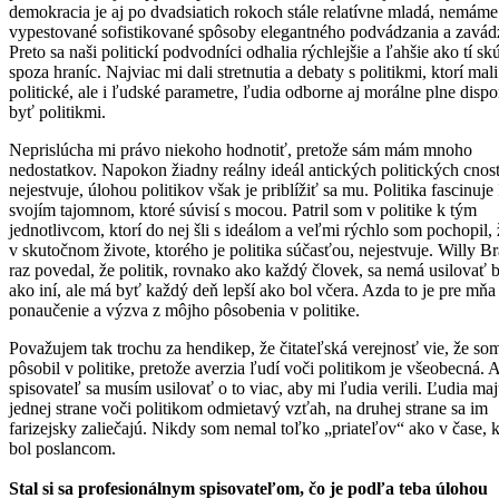
demokracia je aj po dvadsiatich rokoch stále relatívne mladá, nemáme
vypestované sofistikované spôsoby elegantného podvádzania a zavád
Preto sa naši politickí podvodníci odhalia rýchlejšie a ľahšie ako tí sk
spoza hraníc. Najviac mi dali stretnutia a debaty s politikmi, ktorí mali
politické, ale i ľudské parametre, ľudia odborne aj morálne plne disp
byť politikmi.
Neprislúcha mi právo niekoho hodnotiť, pretože sám mám mnoho
nedostatkov. Napokon žiadny reálny ideál antických politických cnost
nejestvuje, úlohou politikov však je priblížiť sa mu. Politika fascinuje
svojím tajomnom, ktoré súvisí s mocou. Patril som v politike k tým
jednotlivcom, ktorí do nej šli s ideálom a veľmi rýchlo som pochopil, 
v skutočnom živote, ktorého je politika súčasťou, nejestvuje. Willy B
raz povedal, že politik, rovnako ako každý človek, sa nemá usilovať b
ako iní, ale má byť každý deň lepší ako bol včera. Azda to je pre mňa
ponaučenie a výzva z môjho pôsobenia v politike.
Považujem tak trochu za hendikep, že čitateľská verejnosť vie, že so
pôsobil v politike, pretože averzia ľudí voči politikom je všeobecná. 
spisovateľ sa musím usilovať o to viac, aby mi ľudia verili. Ľudia ma
jednej strane voči politikom odmietavý vzťah, na druhej strane sa im
farizejsky zaliečajú. Nikdy som nemal toľko „priateľov“ ako v čase,
bol poslancom.
Stal si sa profesionálnym spisovateľom, čo je podľa teba úlohou