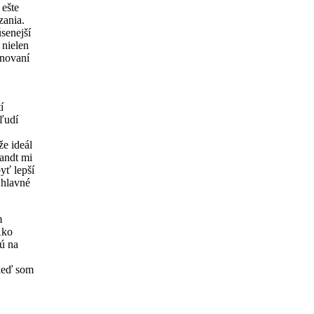
 ešte
zania.
úsenejší
 nielen
onovaní
í
 ľudí
že ideál
randt mi
yť lepší
 hlavné
m
Ako
jú na
 keď som