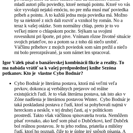
mladí autori píšu poviedky, ktoré nemajú pointu. Ktoré vo vás
síce vyvolajú nejakú emóciu, no pre mňa musí mať poviedka
príbeh a pointu. A to každá jedna moja poviedka má. Možno
by sa niektoré z nich dali rozviť a vznikol by román. No a
teraz k vašej otázke. Som normálny chlap, preto je to vo
veľkej miere o chlapskom pocite. Stýkam sa svojimi
rovesníkmi pri športe, pri pive. Vnímam rôzne životné situácie
svojich priateľov, no a potom sa z toho dá niečo urobiť.
Väčšinu príbehov z mojich poviedok som sám prežil a niečo
mi bolo prerozprávané, ja som námet len spracoval.
Igor Válek písal o banášovskej kombinácii fikcie a reality. To
ma nabáda vrátiť sa k vašej predposlednej knihe Sezóna
potkanov. Kto je vlastne Cybo Bodnár?
Cybo Bodnár je literárna postava, ktorá má veľmi veľa
prvkov, dokonca aj verbálnych prejavov od reálne
existujúcich ľudí. Je to však literárna postava, tak isto ako v
Zóne nadšenia je literárnou postavou Winter. Cybo Bodnár je
taká poskladaná postava z ľudí, ktorí sa pohybovali najmä v
hereckom a neskôr, v tej druhej časti, aj v politickom
prostredí. Takto však väčšinou spisovatelia tvoria. Nemôžem
písať rovnako, ako keď som písal o Dubčekovi, keď Dubček
bol reálnou postavou. Je tu jeho rodina, priatelia a milióny
ľudí, ktorí ho poznali, čiže to je úplne iný spôsob písania. A