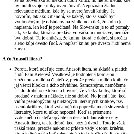
že na Slovensku sú niektorí dobrí kritici, no nie sú médiá, kde
by mohli svoje kritiky uverejňovať. Nepoznám žiadne
relevantné médium, kde by sa uverejňovali kritiky. Ja
hovorím, tak ako Ghándhí, že každý, kto sa snaží byť
výnimočným, je odsúdený na zánik, no a tiež, že kniha je
napísaná, len keď je prečítaná. Na Slovensku je to už pomaly
tak, že kniha, ktorá sa predáva vo väčšom množstve, nemôže
byť dobrá. Tu je antitéza, že knihu, ktorá je dobrá, si prečíta
alebo kúpi dvesto ľudí. A napísať knihu pre dvesto ľudí nemá
zmysel.
A čo Anasoft litera?
Porota, ktorá udeľuje cenu Anasoft litera, sa skladá z piatich
ľudí. Pani Keleová-Vasilková je hodnotená komisiou
zloženou z milióna čitateľov, pretože predala milión kníh, čo
jej všetci hlboko a ticho závidíme. Samozrejme, nemôžeme
ísť do druhého extrému a hovoriť, že všetky knihy, ktoré sú
predané v malom náklade, nie sú dobré. No je mi ľúto, keď
vidím pseudopýchu aj niektorých literárnych kritikov, tzv.
pseudokritikov, ktorí vyťahujú do popredia mená slovenskej
literatúry, ktoré tu nikto nepozná. Keď sa priemerne
vzdelaného čitateľa opýtate na desiatich laureátov ceny
Anasoft litera, tak je dobré, keď pozná dvoch. Toto je však
ťažká téma, pretože nakoniec prídete vždy k tomu kritériu,
ktoré jediné môže byť relevantné a teda, koľko ľudí vás číta.