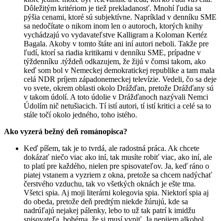
Dôležitým kritériom je tiež prekladanosť. Mnohí ľudia sa
pýšia cenami, ktoré sú subjektívne. Napríklad v denníku SME
sa nedočítate o nikom inom len o autoroch, ktorých knihy
vychádzajú vo vydavateľstve Kalligram a Koloman Kertéz
Bagala. Akoby v tomto štáte ani iní autori neboli. Takže pre
ľudí, ktorí sa riadia kritikami v denníku SME, prípadne v
týždenníku .týždeň odkazujem, že žijú v čomsi takom, ako
keď som bol v Nemeckej demokratickej republike a tam mala
celá NDR príjem západonemeckej televízie. Vedeli, čo sa deje
vo svete, okrem oblasti okolo Drážďan, pretože Drážďany sú
v takom údolí. A toto údolie v Drážďanoch nazývali Nemci
Údolím nič netušiacich. Tí istí autori, tí istí kritici a celé sa to
stále točí okolo jedného, toho istého.
Ako vyzerá bežný deň románopisca?
Keď píšem, tak je to tvrdá, ale radostná práca. Ak chcete
dokázať niečo viac ako iní, tak musíte robiť viac, ako iní, ale
to platí pre každého, nielen pre spisovateľov. Ja, keď ráno o
piatej vstanem a vyzriem z okna, pretože sa chcem nadýchať
čerstvého vzduchu, tak vo všetkých oknách je ešte tma.
Všetci spia. Aj moji literárni kolegovia spia. Niektorí spia aj
do obeda, pretože deň predtým niekde žúrujú, kde sa
nadrúľajú nejakej pálenky, lebo to už tak patrí k imidžu
spisovateľa, bohéma, že si musí vypiť. Ja nepijem alkohol.