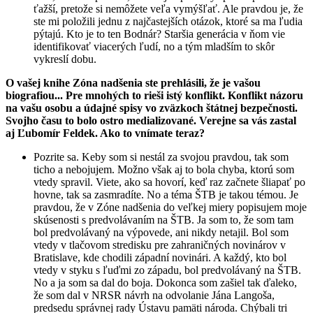
ťažší, pretože si nemôžete veľa vymýšľať. Ale pravdou je, že
ste mi položili jednu z najčastejších otázok, ktoré sa ma ľudia
pýtajú. Kto je to ten Bodnár? Staršia generácia v ňom vie
identifikovať viacerých ľudí, no a tým mladším to skôr
vykreslí dobu.
O vašej knihe Zóna nadšenia ste prehlásili, že je vašou
biografiou... Pre mnohých to rieši istý konflikt. Konflikt názoru
na vašu osobu a údajné spisy vo zväzkoch štátnej bezpečnosti.
Svojho času to bolo ostro medializované. Verejne sa vás zastal
aj Ľubomír Feldek. Ako to vnímate teraz?
Pozrite sa. Keby som si nestál za svojou pravdou, tak som
ticho a nebojujem. Možno však aj to bola chyba, ktorú som
vtedy spravil. Viete, ako sa hovorí, keď raz začnete šliapať po
hovne, tak sa zasmradíte. No a téma ŠTB je takou témou. Je
pravdou, že v Zóne nadšenia do veľkej miery popisujem moje
skúsenosti s predvolávaním na ŠTB. Ja som to, že som tam
bol predvolávaný na výpovede, ani nikdy netajil. Bol som
vtedy v tlačovom stredisku pre zahraničných novinárov v
Bratislave, kde chodili západní novinári. A každý, kto bol
vtedy v styku s ľuďmi zo západu, bol predvolávaný na ŠTB.
No a ja som sa dal do boja. Dokonca som zašiel tak ďaleko,
že som dal v NRSR návrh na odvolanie Jána Langoša,
predsedu správnej rady Ústavu pamäti národa. Chýbali tri