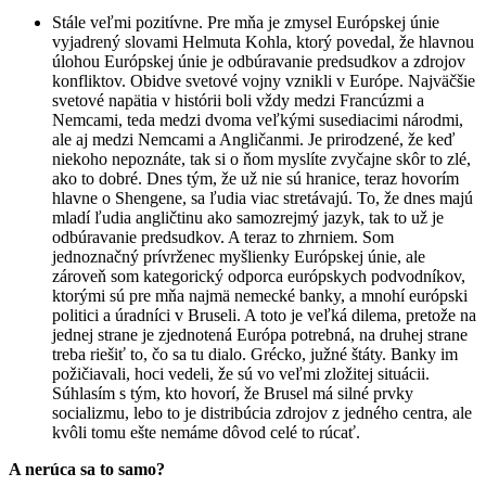
Stále veľmi pozitívne. Pre mňa je zmysel Európskej únie
vyjadrený slovami Helmuta Kohla, ktorý povedal, že hlavnou
úlohou Európskej únie je odbúravanie predsudkov a zdrojov
konfliktov. Obidve svetové vojny vznikli v Európe. Najväčšie
svetové napätia v histórii boli vždy medzi Francúzmi a
Nemcami, teda medzi dvoma veľkými susediacimi národmi,
ale aj medzi Nemcami a Angličanmi. Je prirodzené, že keď
niekoho nepoznáte, tak si o ňom myslíte zvyčajne skôr to zlé,
ako to dobré. Dnes tým, že už nie sú hranice, teraz hovorím
hlavne o Shengene, sa ľudia viac stretávajú. To, že dnes majú
mladí ľudia angličtinu ako samozrejmý jazyk, tak to už je
odbúravanie predsudkov. A teraz to zhrniem. Som
jednoznačný prívrženec myšlienky Európskej únie, ale
zároveň som kategorický odporca európskych podvodníkov,
ktorými sú pre mňa najmä nemecké banky, a mnohí európski
politici a úradníci v Bruseli. A toto je veľká dilema, pretože na
jednej strane je zjednotená Európa potrebná, na druhej strane
treba riešiť to, čo sa tu dialo. Grécko, južné štáty. Banky im
požičiavali, hoci vedeli, že sú vo veľmi zložitej situácii.
Súhlasím s tým, kto hovorí, že Brusel má silné prvky
socializmu, lebo to je distribúcia zdrojov z jedného centra, ale
kvôli tomu ešte nemáme dôvod celé to rúcať.
A nerúca sa to samo?