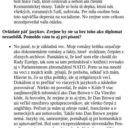
boli tisíce ľudí, ktorí cestovali a neboli ani členmi
Komunistickej strany. Takže to bola tá depka, ktorá nás
všetkých, rozumných ľudí, sužovala. Pre mňa osobne bola
toto najväčšia depresia na socializme. No zrejme som celkom
nezodpovedal vašu otázku.
Ovládate päť jazykov. Zrejme by ste sa bez toho ako diplomat
nezaobišli. Pomohlo vám to aj pri písaní?
No jasné, to je základná vec. Moje romány kritika označuje
ako dokumentárne romány a fakty, ktoré uvádzam, čerpám z
rôznych archívov. Pamätám si, že keď som ešte chodil do
Rady Európy, tak som sa tam prehrabával v knižnici rovnako
aj v Parlamentnom zhromaždení NATO. Preto sa ma mnohí
na veci z mojich kníh pýtajú, že preboha, odkiaľ ich mám.
Hlavne to, čo sa týka politiky, ale aj religióznych vecí.
Dokážem si to prečítať vo viacerých jazykoch a následne
porovnávať. Niekto mi povedal, že mám v Kóde 9 viac
zaujímavejších informácií ako Dan Brown v Da Vinciho
kóde. Ja hovorím, že zrejme je to aj tým, že Dan Brown má
asi veľké množstvo spolupracovníkov, ale všetko čerpá z
angličtiny. Pričom ja mám aj zdroje ruské, francúzske a o
nemeckých ani nehovorím. Takže toto Dan Brown zrejme
nemá. Jazyky mi, samozrejme, pomáhajú aj pri komunikácii
so spisovateľmi. Bol som viceprezidentom slovenského Pen-