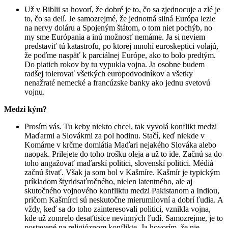
Už v Biblii sa hovorí, že dobré je to, čo sa zjednocuje a zlé je
to, čo sa delí. Je samozrejmé, že jednotná silná Európa lezie
na nervy doláru a Spojeným štátom, o tom niet pochýb, no
my sme Európania a inú možnosť nemáme. Ja si neviem
predstaviť tú katastrofu, po ktorej mnohí euroskeptici volajú,
že poďme naspäť k parciálnej Európe, ako to bolo predtým.
Do piatich rokov by tu vypukla vojna. Ja osobne budem
radšej tolerovať všetkých europodvodníkov a všetky
nenažraté nemecké a francúzske banky ako jednu svetovú
vojnu.
Medzi kým?
Prosím vás. Tu keby niekto chcel, tak vyvolá konflikt medzi
Maďarmi a Slovákmi za pol hodinu. Stačí, keď niekde v
Komárne v krčme domlátia Maďari nejakého Slováka alebo
naopak. Prilejete do toho trošku oleja a už to ide. Začnú sa do
toho angažovať maďarskí politici, slovenskí politici. Médiá
začnú štvať. Však ja som bol v Kašmíre. Kašmír je typickým
príkladom štyridsaťročného, nielen latentného, ale aj
skutočného vojnového konfliktu medzi Pakistanom a Indiou,
pričom Kašmírci sú neskutočne mierumilovní a dobrí ľudia. A
vždy, keď sa do toho zainteresovali politici, vznikla vojna,
kde už zomrelo desaťtisíce nevinných ľudí. Samozrejme, je to
postavené na religióznom konflikte. Ja hovorím, že nie