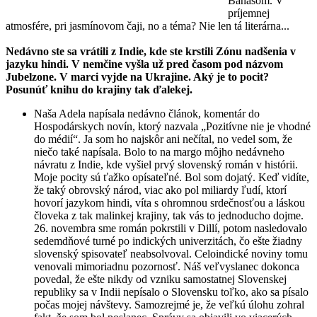
Banášom. V
príjemnej
atmosfére, pri jasmínovom čaji, no a téma? Nie len tá literárna...
Nedávno ste sa vrátili z Indie, kde ste krstili Zónu nadšenia v
jazyku hindi. V nemčine vyšla už pred časom pod názvom
Jubelzone. V marci vyjde na Ukrajine. Aký je to pocit?
Posunúť knihu do krajiny tak ďalekej.
Naša Adela napísala nedávno článok, komentár do
Hospodárskych novín, ktorý nazvala „Pozitívne nie je vhodné
do médií“. Ja som ho najskôr ani nečítal, no vedel som, že
niečo také napísala. Bolo to na margo môjho nedávneho
návratu z Indie, kde vyšiel prvý slovenský román v histórii.
Moje pocity sú ťažko opísateľné. Bol som dojatý. Keď vidíte,
že taký obrovský národ, viac ako pol miliardy ľudí, ktorí
hovorí jazykom hindi, víta s ohromnou srdečnosťou a láskou
človeka z tak malinkej krajiny, tak vás to jednoducho dojme.
26. novembra sme román pokrstili v Dillí, potom nasledovalo
sedemdňové turné po indických univerzitách, čo ešte žiadny
slovenský spisovateľ neabsolvoval. Celoindické noviny tomu
venovali mimoriadnu pozornosť. Náš veľvyslanec dokonca
povedal, že ešte nikdy od vzniku samostatnej Slovenskej
republiky sa v Indii nepísalo o Slovensku toľko, ako sa písalo
počas mojej návštevy. Samozrejmé je, že veľkú úlohu zohral