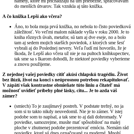
námety, ktoré mi prichádzajú na um priebežne, spracovávam
do menších útvarov. Tak vznikla aj táto knižka.
A čo knižka Lepší ako včera?
Áno, to bola moja prvá knižka, no nebola to čisto poviedková
záležitosť. Vo veľmi malom náklade vyšla v roku 2000. Je to
kniha rôznych úvah, metafor, sú tam aj dve eseje, no a bolo
tam aj sedem mojich starších poviedok, z ktorých sme šesť
vybrali aj do Poslednej nevery. Veľa ľudí mi hovorilo, že je
škoda, že Lepší ako včera už nie je na pultoch kníhkupectiev,
tak sme sa s Ikarom dohodli, že niektoré poviedky vyberieme
a znovu použijeme.
Z nejednej vašej poviedky cítiť akúsi chlapskú tragédiu. Život
bez ilúzií, život na konci s neúprosnou potrebou rekapitulovať.
V zápätí však kontrastne obmieňate túto líniu a čitateľ má
možnosť uvidieť príbehy plné lásky, citu... Je to azda váš
zámer?
(smiech) To je zaujímavý postreh. V podstate trefný, no ja
som si to takto nikdy neuvedomil. Nie je to zámer. V istej
podobe som to napísal, a tak sme to aj dali dohromady. V
poviedke, samozrejme, musíte mať spôsobilosť na malej
ploche v zhutnenej podobe prezentovať emóciu. Nemám rád
poviedky, ktoré sú dnes označované za moderné. Mnohí