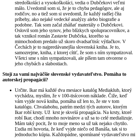
stredoškoláci a vysokoškoláci, vedia o Dubčekovi veľmi
málo. Uvedomil som si, že je to chyba pedagógov, ale aj
rodičov, no a tiež som si uvedomil, že každý radšej číta
príbehy, ako nejaké vedecké analýzy alebo biografie a
podobne. Tak som začal zháňať materiály o Dubčekovi.
Oslovil som jeho synov, jeho blízkych spolupracovníkov, a
tak vznikol román Zastavte Dubčeka, ktorého sa
mimochodom predalo už skoro dvadsaťtisíc výtlačkov. V
Čechách je to najpredávanejšia slovenská kniha. Je to,
samozrejme, kniha, z ktorej cítiť, že som s ním sympatizoval.
Všetci sme s ním sympatizovali, ale píšem tam otvorene o
jeho chybách a slabostiach.
Stojí za vami najväčšie slovenské vydavateľstvo. Pomáha to
autorskej propagácii?
Určite. Ikar má každé dva mesiace katalóg Mediaklub, ktorý
vychádza, myslím, že v 100-tisícovom náklade. Čiže, keď
vám vyjde nová kniha, pomáha už len to, že ste v tom
katalógu. Chvalabohu, patrím medzi tých autorov, ktorým
Ikar robí krsty. Už krst je skvelá propagácia. Na krsty, ktoré
robí Ikar, chodí mnoho novinárov a už sa to celé medializuje.
Mám taký pocit, že to moje meno sa už tak nejako chytilo.
Ľudia mi hovoria, že keď vyjde niečo od Banáša, tak si to
jednoducho kúpia. Každopádne, spomínané vydavateľstvo mi