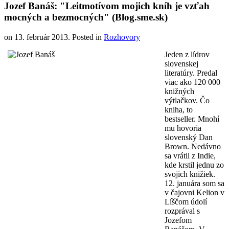
Jozef Banáš: "Leitmotívom mojich kníh je vzťah
mocných a bezmocných" (Blog.sme.sk)
on
13. február 2013
. Posted in
Rozhovory
Jeden z lídrov
slovenskej
literatúry. Predal
viac ako 120 000
knižných
výtlačkov. Čo
kniha, to
bestseller. Mnohí
mu hovoria
slovenský Dan
Brown. Nedávno
sa vrátil z Indie,
kde krstil jednu zo
svojich knižiek.
12. januára som sa
v čajovni Kelion v
Líščom údolí
rozprával s
Jozefom