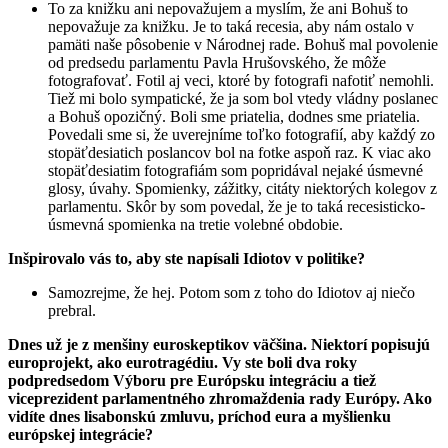
To za knižku ani nepovažujem a myslím, že ani Bohuš to
nepovažuje za knižku. Je to taká recesia, aby nám ostalo v
pamäti naše pôsobenie v Národnej rade. Bohuš mal povolenie
od predsedu parlamentu Pavla Hrušovského, že môže
fotografovať. Fotil aj veci, ktoré by fotografi nafotiť nemohli.
Tiež mi bolo sympatické, že ja som bol vtedy vládny poslanec
a Bohuš opozičný. Boli sme priatelia, dodnes sme priatelia.
Povedali sme si, že uverejníme toľko fotografií, aby každý zo
stopäťdesiatich poslancov bol na fotke aspoň raz. K viac ako
stopäťdesiatim fotografiám som popridával nejaké úsmevné
glosy, úvahy. Spomienky, zážitky, citáty niektorých kolegov z
parlamentu. Skôr by som povedal, že je to taká recesisticko-
úsmevná spomienka na tretie volebné obdobie.
Inšpirovalo vás to, aby ste napísali Idiotov v politike?
Samozrejme, že hej. Potom som z toho do Idiotov aj niečo
prebral.
Dnes už je z menšiny euroskeptikov väčšina. Niektorí popisujú
europrojekt, ako eurotragédiu. Vy ste boli dva roky
podpredsedom Výboru pre Európsku integráciu a tiež
viceprezident parlamentného zhromaždenia rady Európy. Ako
vidíte dnes lisabonskú zmluvu, príchod eura a myšlienku
európskej integrácie?