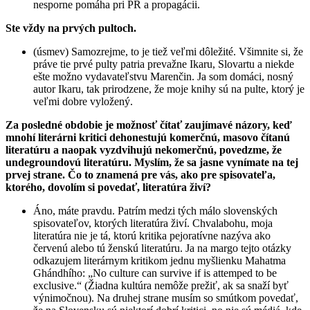
nesporne pomáha pri PR a propagácii.
Ste vždy na prvých pultoch.
(úsmev) Samozrejme, to je tiež veľmi dôležité. Všimnite si, že
práve tie prvé pulty patria prevažne Ikaru, Slovartu a niekde
ešte možno vydavateľstvu Marenčin. Ja som domáci, nosný
autor Ikaru, tak prirodzene, že moje knihy sú na pulte, ktorý je
veľmi dobre vyložený.
Za posledné obdobie je možnosť čítať zaujímavé názory, keď
mnohí literárni kritici dehonestujú komerčnú, masovo čítanú
literatúru a naopak vyzdvihujú nekomerčnú, povedzme, že
undegroundovú literatúru. Myslím, že sa jasne vynímate na tej
prvej strane. Čo to znamená pre vás, ako pre spisovateľa,
ktorého, dovolím si povedať, literatúra živí?
Áno, máte pravdu. Patrím medzi tých málo slovenských
spisovateľov, ktorých literatúra živí. Chvalabohu, moja
literatúra nie je tá, ktorú kritika pejoratívne nazýva ako
červenú alebo tú ženskú literatúru. Ja na margo tejto otázky
odkazujem literárnym kritikom jednu myšlienku Mahatma
Ghándhího: „No culture can survive if is attemped to be
exclusive.“ (Žiadna kultúra nemôže prežiť, ak sa snaží byť
výnimočnou). Na druhej strane musím so smútkom povedať,