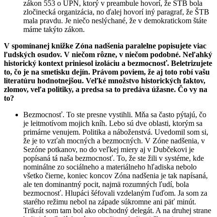
zákon 553 o ÚPN, ktorý v preambule hovorí, že ŠTB bola
zločinecká organizácia, no ďalej hovorí iný paragraf, že ŠTB
mala pravdu. Je niečo neslýchané, že v demokratickom štáte
máme takýto zákon.
V spomínanej knižke Zóna nadšenia paralelne popisujete viac
ľudských osudov. V niečom rôzne, v niečom podobné. Neľahký
historický kontext priniesol izoláciu a bezmocnosť. Beletrizujete
to, čo je na smetisku dejín. Právom poviem, že aj toto robí vašu
literatúru hodnotnejšou. Veľké množstvo historických faktov,
zlomov, veľa politiky, a predsa sa to predáva úžasne. Čo vy na
to?
Bezmocnosť. To ste presne vystihli. Mňa sa často pýtajú, čo
je leitmotívom mojich kníh. Lebo sú dve oblasti, ktorým sa
primárne venujem. Politika a náboženstvá. Uvedomil som si,
že je to vzťah mocných a bezmocných. V Zóne nadšenia, v
Sezóne potkanov, no do veľkej miery aj v Dubčekovi je
popísaná tá naša bezmocnosť. To, že ste žili v systéme, kde
nominálne zo sociálneho a materiálneho hľadiska nebolo
všetko čierne, koniec koncov Zóna nadšenia je tak napísaná,
ale ten dominantný pocit, najmä rozumných ľudí, bola
bezmocnosť. Hlupáci šéfovali vzdelaným ľuďom. Ja som za
starého režimu nebol na západe súkromne ani päť minút.
Trikrát som tam bol ako obchodný delegát. A na druhej strane