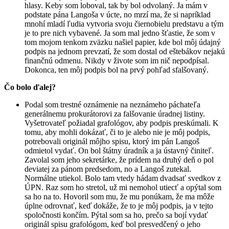
hlasy. Keby som loboval, tak by bol odvolaný. Ja mám v
podstate pána Langoša v úcte, no mrzí ma, že si napríklad
mnohí mladí ľudia vytvoria svoju čiernobielu predstavu a tým
je to pre nich vybavené. Ja som mal jedno šťastie, že som v
tom mojom tenkom zväzku našiel papier, kde bol môj údajný
podpis na jednom prevzatí, že som dostal od eštebákov nejakú
finančnú odmenu. Nikdy v živote som im nič nepodpísal.
Dokonca, ten môj podpis bol na prvý pohľad sfalšovaný.
Čo bolo ďalej?
Podal som trestné oznámenie na neznámeho páchateľa
generálnemu prokurátorovi za falšovanie úradnej listiny.
Vyšetrovateľ požiadal grafológov, aby podpis preskúmali. K
tomu, aby mohli dokázať, či to je alebo nie je môj podpis,
potrebovali originál môjho spisu, ktorý im pán Langoš
odmietol vydať. On bol štátny úradník a ja ústavný činiteľ.
Zavolal som jeho sekretárke, že prídem na druhý deň o pol
deviatej za pánom predsedom, no a Langoš zutekal.
Normálne utiekol. Bolo tam vtedy hádam dvadsať svedkov z
ÚPN. Raz som ho stretol, už mi nemohol utiecť a opýtal som
sa ho na to. Hovoril som mu, že mu ponúkam, že ma môže
úplne odrovnať, keď dokáže, že to je môj podpis, ja v tejto
spoločnosti končím. Pýtal som sa ho, prečo sa bojí vydať
originál spisu grafológom, keď bol presvedčený o jeho