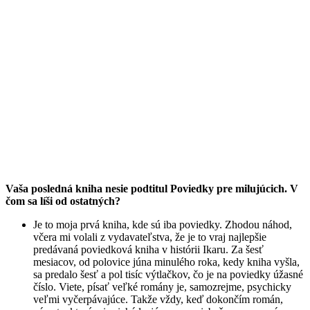
Vaša posledná kniha nesie podtitul Poviedky pre milujúcich. V
čom sa líši od ostatných?
Je to moja prvá kniha, kde sú iba poviedky. Zhodou náhod,
včera mi volali z vydavateľstva, že je to vraj najlepšie
predávaná poviedková kniha v histórii Ikaru. Za šesť
mesiacov, od polovice júna minulého roka, kedy kniha vyšla,
sa predalo šesť a pol tisíc výtlačkov, čo je na poviedky úžasné
číslo. Viete, písať veľké romány je, samozrejme, psychicky
veľmi vyčerpávajúce. Takže vždy, keď dokončím román,