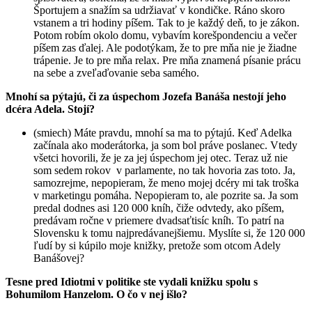
Športujem a snažím sa udržiavať v kondičke. Ráno skoro
vstanem a tri hodiny píšem. Tak to je každý deň, to je zákon.
Potom robím okolo domu, vybavím korešpondenciu a večer
píšem zas ďalej. Ale podotýkam, že to pre mňa nie je žiadne
trápenie. Je to pre mňa relax. Pre mňa znamená písanie prácu
na sebe a zveľaďovanie seba samého.
Mnohí sa pýtajú, či za úspechom Jozefa Banáša nestojí jeho
dcéra Adela. Stojí?
(smiech) Máte pravdu, mnohí sa ma to pýtajú. Keď Adelka
začínala ako moderátorka, ja som bol práve poslanec. Vtedy
všetci hovorili, že je za jej úspechom jej otec. Teraz už nie
som sedem rokov v parlamente, no tak hovoria zas toto. Ja,
samozrejme, nepopieram, že meno mojej dcéry mi tak troška
v marketingu pomáha. Nepopieram to, ale pozrite sa. Ja som
predal dodnes asi 120 000 kníh, čiže odvtedy, ako píšem,
predávam ročne v priemere dvadsaťtisíc kníh. To patrí na
Slovensku k tomu najpredávanejšiemu. Myslíte si, že 120 000
ľudí by si kúpilo moje knižky, pretože som otcom Adely
Banášovej?
Tesne pred Idiotmi v politike ste vydali knižku spolu s
Bohumilom Hanzelom. O čo v nej išlo?