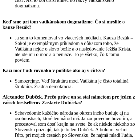
čítať. Asi to bol ďalší klinec do rakvy vatikánskeho
dogmatizmu.
Keď sme pri tom vatikánskom dogmatizme. Čo si myslíte o
kauze Bezák?
Ja som to komentoval vo viacerých médiách. Kauza Bezák –
Sokol je exemplárnym príkladom a dôkazom toho, že
Vatikánu nejde o slovo božie a o nasledovanie Ježiša Krista,
ale ide mu o moc a o peniaze. To je všetko, čo k tomu
poviem.
Kazí moc ľudí rovnako v politike ako aj v cirkvi?
Samozrejme. Veď štruktúra moci Vatikánu je čisto totalitná
štruktúra. Žiadna demokracia.
Alexander Dubček. Prečo práve on sa stal námetom pre jeden z
vašich bestsellerov Zastavte Dubčeka?
Sebavedomie každého národa sa okrem iného buduje aj na
osobnostiach, ktoré ten národ má. Ja zodpovedne hovorím, a
precestoval som dosť krajín na svete, že ak niekde niekoho zo
Slovenska poznajú, tak je to len Dubček. A bolo mi veľmi
ľúto, pri mojich cestách po Slovensku, že najmä mladí ľudia,