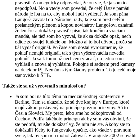
pravosti. A on cynicky odpovedal, že on vie, že ja som to
nepodpísal. No a vtedy som povedal, že celý Ústav pamäti
národa je iba na to, aby mohol ľudí vydierať. Ja som pána
Langoša zavolal do Národnej rady, kde som pred celým
poslaneckým plénom a kopou novinárov Langošovi oznámil,
že len čo sa dokáže pravosť spisu, tak končím a vraciam
mandát, ale tiež som ho vyzval, že ak sa dokáže opak, nech
odíde zo svojej funkcie on. Možno aj to bol dôvod, prečo sa
bál vydať originál. Po čase som dostal vyrozumenie, že
pokiaľ nemajú originál, tak s tým vyšetrovatelia nevedia
pohnúť. Ja sa k tomu už nechcem vracať, no jedno som
vyhlásil a znova aj vyhlásim. Pokojne si sadnem pred kamery
na detektor lži. Nemám s tým žiadny problém. To je celé moje
stanovisko k ŠTB.
Takže ste sa už vyrovnali s minulosťou?
Ja som bol na túto tému na medzinárodnej konferencii v
Berlíne. Tam sa ukázalo, že sú dve krajiny v Európe, ktoré
majú zákon postavený na princípe prezumpcie viny. Sú to
Česi a Slováci. My preto, lebo sme ho odkopírovali od
Čechov. Podľa takéhoto princípu ak by som vás obvinil, že
ste pedofil, musíte dokázať vy, že ním nie ste. Akoby ste to
dokázali? Keby to fungovalo opačne, ako všade v právnom
svete, tak by som ich mohol žalovať. V auguste 2002 schválili