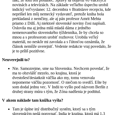
fakt, že som bol poslanec. Správy sa objavili vo viacerých
novinách a televíziách. Na základe veľkého úspechu urobil
indický veľvyslanec 12. decembra v Bratislave recepciu, kde
neprišiel len môj nemecký vydavateľ, pretože kniha bola
prekladaná z nemčiny, ale aj pán profesor Amrit Mehta
priamo z Dillí. Aj niektoré slovenské noviny čosi napísali.
Oslovila ma aj jedna milá mladá dáma z jedného
nemenovaného slovenského týždenníka, že by chcela so
mnou a s profesorom urobiť rozhovor. Urobila veľký
materiál, no neskôr mi zavolala a s ľútosťou oznámila, že
článok nemôže uverejniť. Vedenie redakcie vraj povedalo, že
je to príliš pozitívne.
Neuverejnili to?
Nie. Samozrejme, sme na Slovensku. Nechcem povedať, že
ma to obzvlášť mrzelo, no krajina, ktorá je
dvestošesťdesiatkrát väčšia ako my, tomu venovala
nepomerne väčšiu pozornosť. O niečom to svedčí. Ešte by
som dodal jednu vec. V Indii to vyšlo pod názvom Berlín z
druhej strany múra s tým, že Zóna nadšenia je podtitul.
V akom náklade tam knižka vyšla?
Tam je úplne iný distribučný systém, ktorý sa s tým
slovenským nedá porovnať. India je krajina, ktorá má 1,3