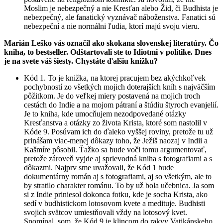
Moslim je nebezpečný a nie Kresťan alebo Žid, či Budhista je
nebezpečný, ale fanatický vyznávač náboženstva. Fanatici sú
nebezpeční a nie normálni ľudia, ktorí majú svoju vieru.
Marián Leško vás označil ako skokana slovenskej literatúry. Čo
kniha, to bestseller. Odštartovali ste to Idiotmi v politike. Dnes
je na svete váš šiesty. Chystáte ďalšiu knižku?
Kód 1. To je knižka, na ktorej pracujem bez akýchkoľvek
pochybností zo všetkých mojich doterajších kníh s najväčším
pôžitkom. Je do veľkej miery postavená na mojich troch
cestách do Indie a na mojom pátraní a štúdiu štyroch evanjelií.
Je to kniha, kde umocňujem nezodpovedané otázky
Kresťanstva a otázky zo života Krista, ktoré som nastolil v
Kóde 9. Posúvam ich do ďaleko vyššej roviny, pretože tu už
prinášam viac-menej dôkazy toho, že Ježiš naozaj v Indii a
Kašmíre pôsobil. Ťažko sa bude voči tomu argumentovať,
pretože zároveň vyjde aj sprievodná kniha s fotografiami a s
dôkazmi. Najprv sme uvažovali, že Kód 1 bude
dokumentárny román aj s fotografiami, aj so všetkým, ale to
by stratilo charakter románu. To by už bola učebnica. Ja som
si z Indie priniesol dokonca fotku, kde je socha Krista, ako
sedí v budhistickom lotosovom kvete a medituje. Budhisti
svojich svätcov umiestňovali vždy na lotosový kvet.
Spomínal, som, že Kód 9 je klincom do rakvy Vatikánskeho