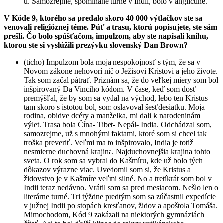
u. Samozrejme, spomínané turné v Indii, bolo v angličtine.
V Kóde 9, ktorého sa predalo skoro 40 000 výtlačkov ste sa
venovali religióznej téme. Púť a trasu, ktorú popisujete, ste sám
prešli. Čo bolo spúšťačom, impulzom, aby ste napísali knihu,
ktorou ste si vyslúžili prezývku slovenský Dan Brown?
(ticho) Impulzom bola moja nespokojnosť s tým, že sa v
Novom zákone nehovorí nič o Ježisovi Kristovi a jeho živote.
Tak som začal pátrať. Priznám sa, že do veľkej miery som bol
inšpirovaný Da Vinciho kódom. V čase, keď som dosť
premýšľal, že by som sa vydal na východ, lebo ten Kristus
tam skoro s istotou bol, som oslavoval šesťdesiatku. Moja
rodina, obidve dcéry a manželka, mi dali k narodeninám
výlet. Trasa bola Čína- Tibet- Nepál- India. Odchádzal som,
samozrejme, už s mnohými faktami, ktoré som si chcel tak
troška preveriť. Veľmi ma to inšpirovalo, India je totiž
nesmierne duchovná krajina. Najduchovnejšia krajina tohto
sveta. O rok som sa vybral do Kašmíru, kde už bolo tých
dôkazov výrazne viac. Uvedomil som si, že Kristus a
židovstvo je v Kašmíre veľmi silné. No a tretíkrát som bol v
Indii teraz nedávno. Vrátil som sa pred mesiacom. Nešlo len o
literárne turné. Tri týždne predtým som sa zúčastnil expedície
v južnej Indii po stopách kresťanov, židov a apoštola Tomáša.
Mimochodom, Kód 9 zakázali na niektorých gymnáziách