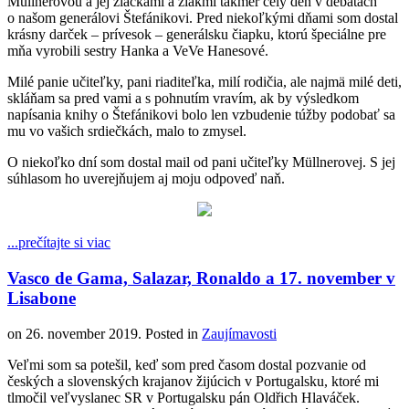
Müllnerovou a jej žiačkami a žiakmi takmer celý deň v debatách
o našom generálovi Štefánikovi. Pred niekoľkými dňami som dostal
krásny darček – prívesok – generálsku čiapku, ktorú špeciálne pre
mňa vyrobili sestry Hanka a VeVe Hanesové.
Milé panie učiteľky, pani riaditeľka, milí rodičia, ale najmä milé deti,
skláňam sa pred vami a s pohnutím vravím, ak by výsledkom
napísania knihy o Štefánikovi bolo len vzbudenie túžby podobať sa
mu vo vašich srdiečkách, malo to zmysel.
O niekoľko dní som dostal mail od pani učiteľky Müllnerovej. S jej
súhlasom ho uverejňujem aj moju odpoveď naň.
...prečítajte si viac
Vasco de Gama, Salazar, Ronaldo a 17. november v
Lisabone
on
26. november 2019
. Posted in
Zaujímavosti
Veľmi som sa potešil, keď som pred časom dostal pozvanie od
českých a slovenských krajanov žijúcich v Portugalsku, ktoré mi
tlmočil veľvyslanec SR v Portugalsku pán Oldřich Hlaváček.