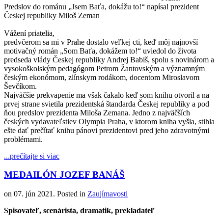
Predslov do románu „Jsem Baťa, dokážu to!“ napísal prezident
Českej republiky Miloš Zeman
Vážení priatelia,
predvčerom sa mi v Prahe dostalo veľkej cti, keď môj najnovší
motivačný román „Som Baťa, dokážem to!“ uviedol do života
predseda vlády Českej republiky Andrej Babiš, spolu s novinárom a
vysokoškolským pedagógom Petrom Žantovským a významným
českým ekonómom, zlínskym rodákom, docentom Miroslavom
Ševčíkom.
Najväčšie prekvapenie ma však čakalo keď som knihu otvoril a na
prvej strane svietila prezidentská štandarda Českej republiky a pod
ňou predslov prezidenta Miloša Zemana. Jedno z najväčších
českých vydavateľstiev Olympia Praha, v ktorom kniha vyšla, stihla
ešte dať prečítať knihu pánovi prezidentovi pred jeho zdravotnými
problémami.
...prečítajte si viac
MEDAILÓN JOZEF BANÁŠ
on
07. jún 2021
. Posted in
Zaujímavosti
Spisovateľ, scenárista, dramatik, prekladateľ