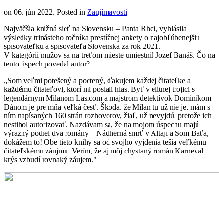
on
06. jún 2022
. Posted in
Zaujímavosti
Najväčšia knižná sieť na Slovensku – Panta Rhei, vyhlásila
výsledky trinásteho ročníka prestížnej ankety o najobľúbenejšiu
spisovateľku a spisovateľa Slovenska za rok 2021.
V kategórii mužov sa na treťom mieste umiestnil Jozef Banáš. Čo na
tento úspech povedal autor?
„Som veľmi potešený a poctený, ďakujem každej čitateľke a
každému čitateľovi, ktorí mi poslali hlas. Byť v elitnej trojici s
legendárnym Milanom Lasicom a majstrom detektívok Dominikom
Dánom je pre mňa veľká česť. Škoda, že Milan tu už nie je, mám s
ním napísaných 160 strán rozhovorov, žiaľ, už nevyjdú, pretože ich
nestihol autorizovať. Nazdávam sa, že na mojom úspechu majú
výrazný podiel dva romány – Nádherná smrť v Altaji a Som Baťa,
dokážem to! Obe tieto knihy sa od svojho vyjdenia tešia veľkému
čitateľskému záujmu. Verím, že aj môj chystaný román Karneval
krýs vzbudí rovnaký záujem."