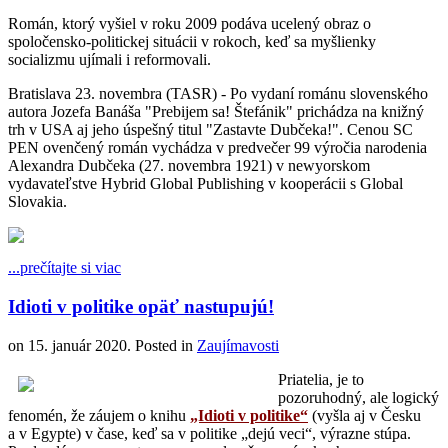
Román, ktorý vyšiel v roku 2009 podáva ucelený obraz o
spoločensko-politickej situácii v rokoch, keď sa myšlienky
socializmu ujímali i reformovali.
Bratislava 23. novembra (TASR) - Po vydaní románu slovenského
autora Jozefa Banáša "Prebijem sa! Štefánik" prichádza na knižný
trh v USA aj jeho úspešný titul "Zastavte Dubčeka!". Cenou SC
PEN ovenčený román vychádza v predvečer 99 výročia narodenia
Alexandra Dubčeka (27. novembra 1921) v newyorskom
vydavateľstve Hybrid Global Publishing v kooperácii s Global
Slovakia.
...prečítajte si viac
Idioti v politike opäť nastupujú!
on
15. január 2020
. Posted in
Zaujímavosti
Priatelia, je to
pozoruhodný, ale logický
fenomén, že záujem o knihu
„Idioti v politike“
(vyšla aj v Česku
a v Egypte) v čase, keď sa v politike „dejú veci“, výrazne stúpa.