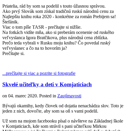
Priatelia, rád by som sa podelil s touto úžasnou správou.
Ako prvý Slovák som získal tradičnú ruskú národnú cenu za
️Najlepšiu knihu roka 2020 - konkrétne za román Prebijem sa!
Štefánik.
Viac o tom píše TASR - prečítajte si nižšie.
Na fotkách vidíte mňa, ako si preberám ocenenie od ruského
veľvyslanca Igora Bratčikova, plus národná cena zblízka.
Prečo teda vybrali v Rusku moju knihu? Čo povedal ruský
veľvyslanec a čo na to hovorím ja?
Prečítajte si.
...prečítajte si viac a pozrite si fotografie
Skvelé učiteľky a deti v Komjaticiach
on
04. marec 2020
. Posted in
Zaujímavosti
Bývajú okamihy, kedy človek od dojatia nenachádza slov. Toto je
jeden z nich, dovoľte, aby som sa oň s vami podelil.
Už som na mojom facebooku písal o návšteve na Základnej škole
v Komjaticiach, kde som strávil s pani učiteľkou Mirkou