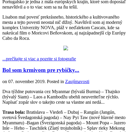
Portugalsko je jedna z mála európskych krajín, ktoré som doposiaľ
nenavštívil a o to viac som sa na ňu tešil.
Lisabon mal povesť prekrásneho, historického a kultivovaného
mesta a tejto povesti neostal nič dlžný. Navštívil som aj moderný
komplex Univerzity NOVA, pláž v neďalekom Cascais, kde sa
nakrúcal film o Moricovi Beňovskom, aj najzápadnejší cíp Európy
Cabo da Roca.
...prečítajte si viac a pozrite si fotografie
Bol som krmivom pre rybičky...
on
07. november 2019
. Posted in
Zaujímavosti
Dva týždne putovania cez Myanmar (bývalá Burma) – Thajsko
(bývalý Siam) – Laos a Kambodžu ubehli neuveriteľne rýchlo.
Napísať zopár slov o takejto ceste sa vlastne ani nedá...
Trasa bola:
Bratislava – Viedeň – Dubaj – Rangún (Jangún,
svetová Švedagonská pagoda) – Nay Pyi Taw (nové hlavné mesto
Myanmaru) -Bagan (Švezigonská pagoda) – Mount Popa – Jazero
Inle – Heho – Taschilek (Zlatý trojuholník) – Splav rieky Mekong