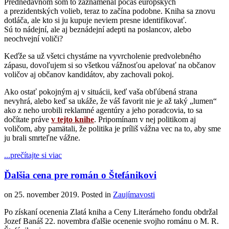
Prednedávnom som to zaznamenal počas európskych
a prezidentských volieb, teraz to začína podobne. Kniha sa znovu
dotláča, ale kto si ju kupuje neviem presne identifikovať.
Sú to nádejní, ale aj beznádejní adepti na poslancov, alebo
neochvejní voliči?
Keďže sa už všetci chystáme na vyvrcholenie predvolebného
zápasu, dovoľujem si so všetkou vážnosťou apelovať na občanov
voličov aj občanov kandidátov, aby zachovali pokoj.
Ako ostať pokojným aj v situácii, keď vaša obľúbená strana
nevyhrá, alebo keď sa ukáže, že váš favorit nie je až taký „lumen“
ako z neho urobili reklamné agentúry a jeho poradcovia, to sa
dočítate práve
v tejto knihe
. Pripomínam v nej politikom aj
voličom, aby pamätali, že politika je príliš vážna vec na to, aby sme
ju brali smrteľne vážne.
...prečítajte si viac
Ďalšia cena pre román o Štefánikovi
on
25. november 2019
. Posted in
Zaujímavosti
Po získaní ocenenia Zlatá kniha a Ceny Literárneho fondu obdržal
Jozef Banáš 22. novembra ďalšie ocenenie svojho románu o M. R.