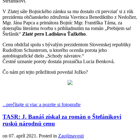
Štefánikovi.
V Zlatej sále Bojnického zámku sa mu dostalo cti prevziať si z rúk
prezidenta občianskeho združenia Vavrinca Benediktiho z Nedožier,
Mgr. Jána Papca a primátora Bojníc Mgr. Františka Táma, za
doterajšiu literárnu tvorbu s prihliadnutím na román „Prebijem sa!
Štefánik“
Zlaté pero Ladislava Ťažkého
.
Cenu obdržal spolu s bývalým prezidentom Slovenskej republiky
Rudolfom Schusterom, u ktorého ocenila porota jeho
autobiografické dielo „Schody návratov.“
Čestné uznanie poroty dostala prozaička Lucia Benková.
Čo nám pri tejto príležitosti povedal Jožko?
...prečítajte si viac a pozrite si fotografie
TASR: J. Banáš získal za román o Štefánikovi
ruskú národnú cenu
on
07. apríl 2021
. Posted in
Zaujímavosti