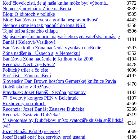
Keď človek zistí, že aj naša kniha môže byť výborná...
3772
Nemecký novinár o Zóne nadšenia
3839
Blog: O idiotoch v politike
4505
Blog: Banášova nevera a gorilia nespravodlivosť
4443
Nechceli sme len tak padnúť do lona NSR
4358
Tajná túžba ženatého chlapa
4596
Najúspešnejšími autormi najväčšieho vydavateľstva u nás je
4181
Banáš i Keleová-Vasilková
Banášova kniha Zóna nadšenia vyvoláva nadšenie
5593
Zóna nadšenia - Úspech aj v Nemecku!
4352
Banášova Zóna nadšenia je Knihou roka 2008
4104
Recenzia: Nech zije KSC?
4478
Politický triler a čo ešte
4006
Proč číst – Zónu nadšení
4197
Slovenský Dan Brown hosťom Gemerskej knižnice Pavla
4470
Dobšinského v Rožňave
Pravda.sk: Jozef Banáš - Sezóna potkanov
4183
77. Svetový kongres PEN v Belehrade
4107
Rozhovory po rokoch
4269
Recenzia: Jozef Banáš: Zastavte Dubčeka
5366
Recenzia: Zastavte Dubčeka!
4319
V životopise by Dubčekovi místo svatozáře slušela spíš lidská
4314
tvář
Jozef Banáš: Kód 9 (recenze)
5049
Jozef Banáš opäť bez servítky pred ústami
4136