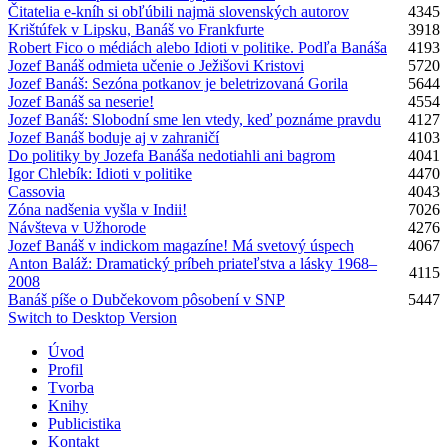
Čitatelia e-kníh si obľúbili najmä slovenských autorov
4345
Krištúfek v Lipsku, Banáš vo Frankfurte
3918
Robert Fico o médiách alebo Idioti v politike. Podľa Banáša
4193
Jozef Banáš odmieta učenie o Ježišovi Kristovi
5720
Jozef Banáš: Sezóna potkanov je beletrizovaná Gorila
5644
Jozef Banáš sa neserie!
4554
Jozef Banáš: Slobodní sme len vtedy, keď poznáme pravdu
4127
Jozef Banáš boduje aj v zahraničí
4103
Do politiky by Jozefa Banáša nedotiahli ani bagrom
4041
Igor Chlebík: Idioti v politike
4470
Cassovia
4043
Zóna nadšenia vyšla v Indii!
7026
Návšteva v Užhorode
4276
Jozef Banáš v indickom magazíne! Má svetový úspech
4067
Anton Baláž: Dramatický príbeh priateľstva a lásky 1968–
4115
2008
Banáš píše o Dubčekovom pôsobení v SNP
5447
Switch to Desktop Version
Úvod
Profil
Tvorba
Knihy
Publicistika
Kontakt