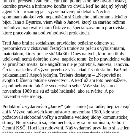
funkciu predsedu záujem a chmatol po nej skôr, než otvorili ústav),
ktorého pravda a hrdinstvo končia vo chvíli, keď ho údajný bývalý
agent štb – rozumej ja – vyzve na verejnú debatu. Nech si
spomínam akokoľvek, nepamätám si žiadneho antikomunistického
bijcu Jana z Bystrice, viem však o Janovi, ktorý za starého režimu
pričinlivo pracoval v inom Ústave na špecializovanom pracovisku,
ktoré pracovalo na podivuhodných projektoch.
Tretí Jano bral za socializmu pravidelne peňažné odmeny za
preborníctvo v získavaní čestných titulov za prácu s výbušninami,
materiálom, ktorý prísne strážila štb. Dnes na tých, ktorí mu tituly
udeľovali nemá dobrého slova, napriek tomu, že ho pravidelne volia
za primátora mesta, kde angličtina nie je potrebná. Janovia, Janovia.
Čo tak nasledovať výzvu prvého z vás – riadiť sa desiatimi Božími
prikázaniami? Aspoň jedným. Trebárs desiatym – „Nepovieš na
svojho blížneho falošné svedectvo“. A keď už ani toto nedokážete,
aspoň nehovorte falošné svedectvá o sebe. Vaše skutky spred
novembra 1989 nie sú až také hrdinské, ako sa tvárite. A po
novembri ešte menej.
Podaktorí z vydarených „Janov“ (ale i Janiek) sa radšej nepriznávajú
ani k Výzve radových komunistov z novembra 1989, kde sme
požadovali slobodné voľby a zrušenie vedúcej úlohy komunistickej
strany. Nepriznávajú sa, lebo nechcú, aby sa pripomínalo, že boli
členmi KSČ. Hoci len radovými. Náš vydarený prvý Jano si iste len