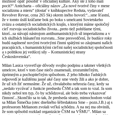
možnosť opäť pôsobiť v oficiálnej kultúre. Aký ste z toho mali
pocit?“ Anticharta – oficiálny názov „Za nové tvorivé činy v mene
socializmu a mieru“ (dostať v kníhkupectve Reduta, vydavateľ
Revolver Revue, cena 265 Sk) okrem iného hovorí:“...sme šťastní,
že v tomto úsilí kráčame bok po boku s umelcami Sovietskeho
zväzu a ostatných socialistických krajín, s ktorými máme spoločný
cieľ rozvoja socialistického života...preto tiež pohŕdame tými,
ktorí...sa stávajú nástrojom antihumanistických síl imperializmu a v
ich službách hlásateľmi rozvratu...Sme presvedčení, že budúce roky
budú naplnené novými tvorivými činmi spätými so záujmami našich
pracujúcich, s humanistickými cieľmi našej socialistickej spoločnosti
a s politikou jej vedúcej sily – Komunistickej strany
Československa“.
Milan Lasica vysvetľuje dôvody svojho podpisu a takmer všetkých
umelcov, ktorí v tom čase niečo znamenali, zrozumiteľným,
úprimným a pochopiteľným spôsobom. Z jeho hlboko ľudských
odpovedí je každému jasné aké časy sme vtedy žili a ako je dobre,
že už ich žiť nemusíme. Že už, chvalabohu nehrozia časy, kedy sa
„nedalo vycúvať z funkcie predsedu ČSM a tak som to vzal. Ja som
nikdy nebol ten typ, čo by schôdzoval, ale bolo treba vykazovať
činnosť...Skončilo sa to tak, že predseda strany, mimochodom volal
sa Milan Šimečka (otec dnešného šéfredaktora Sme – pozn.J.B.) aj s
profesorom Mrlianom zvolali veľkú schôdzu. A na nej ma obvinili,
že som spôsobil rozklad organizácie ČSM na VŠMU“. Milan sa