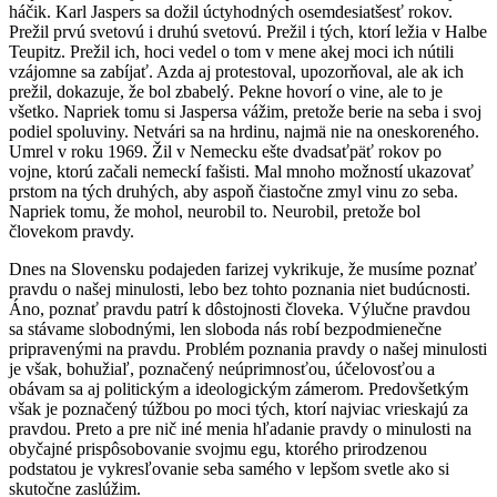
háčik. Karl Jaspers sa dožil úctyhodných osemdesiatšesť rokov.
Prežil prvú svetovú i druhú svetovú. Prežil i tých, ktorí ležia v Halbe
Teupitz. Prežil ich, hoci vedel o tom v mene akej moci ich nútili
vzájomne sa zabíjať. Azda aj protestoval, upozorňoval, ale ak ich
prežil, dokazuje, že bol zbabelý. Pekne hovorí o vine, ale to je
všetko. Napriek tomu si Jaspersa vážim, pretože berie na seba i svoj
podiel spoluviny. Netvári sa na hrdinu, najmä nie na oneskoreného.
Umrel v roku 1969. Žil v Nemecku ešte dvadsaťpäť rokov po
vojne, ktorú začali nemeckí fašisti. Mal mnoho možností ukazovať
prstom na tých druhých, aby aspoň čiastočne zmyl vinu zo seba.
Napriek tomu, že mohol, neurobil to. Neurobil, pretože bol
človekom pravdy.
Dnes na Slovensku podajeden farizej vykrikuje, že musíme poznať
pravdu o našej minulosti, lebo bez tohto poznania niet budúcnosti.
Áno, poznať pravdu patrí k dôstojnosti človeka. Výlučne pravdou
sa stávame slobodnými, len sloboda nás robí bezpodmienečne
pripravenými na pravdu. Problém poznania pravdy o našej minulosti
je však, bohužiaľ, poznačený neúprimnosťou, účelovosťou a
obávam sa aj politickým a ideologickým zámerom. Predovšetkým
však je poznačený túžbou po moci tých, ktorí najviac vrieskajú za
pravdou. Preto a pre nič iné menia hľadanie pravdy o minulosti na
obyčajné prispôsobovanie svojmu egu, ktorého prirodzenou
podstatou je vykresľovanie seba samého v lepšom svetle ako si
skutočne zaslúžim.