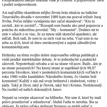
Predpokladom takejto diskusie však je čestnosť a pripravenosť niesť
i podiel zodpovednosti.
Asi najťažším okamihom môjho života bola situácia na balkóne
Trnavského divadla v novembri 1989 kam ma pozval režisér Juraj
Nvôta. Počas môjho vystúpenia dav začal skandovať: “Kto to
zavinil...kto to zavinil?...“Rozopäl som bundu ako pred popravou a
potichu do mikrofónu povedal: “My – komunisti“. Dodnes mi to
znie v ušiach o to viac, že za mnou stáli skutoční aparátnici, ale
mlčali. Boli radi, že som to za nich vzal na seba. Vzal som to na
seba za tých, ktorí sú dnes oneskorenými a najmä zábudlivými
komunistobijcami.
Hrdinsky na tému svojho dobre utajovaného odboja publikujú a
vedú prudké intelektuálne debaty. Je to jednoduché a praktické
zároveň. Nepotrebujú odvahu a sú na strane víťazov. Ibaže...kto je
na strane porazených? Na ktorej strane je napríklad tých 99,97
percenta Slovákov, ktorí v posledných komunistických voľbách v
roku 1986 volilo kandidátov Národného frontu, čo vlastne boli
komunisti? Každý z nás má svoje hrdinstvá i zbabelosti, vzlety i
pády. Taký je život, taký je človek, taký bol i Kristus. Nedokonalý.
Na rozdiel od našich dokonalých Janov.
Nepatrí sa verejne ukazovať na blížneho. Nie sme tí, ktorí by mali
právo posudzovať a odsudzovať. Slušní ľudia to nerobia. Iba sa
obávam, že práve vďaka slušnosti Nejanov sa mohli udiať v