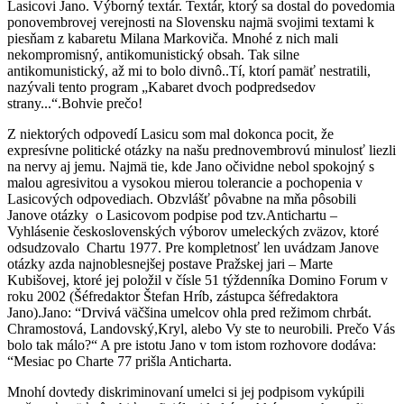
Lasicovi Jano. Výborný textár. Textár, ktorý sa dostal do povedomia
ponovembrovej verejnosti na Slovensku najmä svojimi textami k
piesňam z kabaretu Milana Markoviča. Mnohé z nich mali
nekompromisný, antikomunistický obsah. Tak silne
antikomunistický, až mi to bolo divnô..Tí, ktorí pamäť nestratili,
nazývali tento program „Kabaret dvoch podpredsedov
strany...“.Bohvie prečo!
Z niektorých odpovedí Lasicu som mal dokonca pocit, že
expresívne politické otázky na našu prednovembrovú minulosť liezli
na nervy aj jemu. Najmä tie, kde Jano očividne nebol spokojný s
malou agresivitou a vysokou mierou tolerancie a pochopenia v
Lasicových odpovediach. Obzvlášť pôvabne na mňa pôsobili
Janove otázky o Lasicovom podpise pod tzv.Antichartu –
Vyhlásenie československých výborov umeleckých zväzov, ktoré
odsudzovalo Chartu 1977. Pre kompletnosť len uvádzam Janove
otázky azda najnoblesnejšej postave Pražskej jari – Marte
Kubišovej, ktoré jej položil v čísle 51 týždenníka Domino Forum v
roku 2002 (Šéfredaktor Štefan Hríb, zástupca šéfredaktora
Jano).Jano: “Drvivá väčšina umelcov ohla pred režimom chrbát.
Chramostová, Landovský,Kryl, alebo Vy ste to neurobili. Prečo Vás
bolo tak málo?“ A pre istotu Jano v tom istom rozhovore dodáva:
“Mesiac po Charte 77 prišla Anticharta.
Mnohí dovtedy diskriminovaní umelci si jej podpisom vykúpili