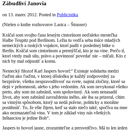
Zábudliví Janovia
on
13. marec 2012
. Posted in
Publicistika
(Nielen o knihe rozhovorov Lasica – Štrasser)
Kráčal som svojho času lesným cintorínom neďaleko mestečka
Halbe Teupitz pod Berlínom. Ležia tu vedľa seba tisíce mladých
nemeckých a ruských vojakov, ktorí padli v poslednej bitke o
Berlín. Kráčal som cintorínom a premýšľal, kto je na vine. Prečo tí,
ktorí vtedy mali silu, právo a povinnosť povedať nie – mlčali. Kto z
nich by mal odpustiť a komu.
Nemecký filozof Karl Jaspers hovorí:“ Existuje solidarita medzi
ľuďmi ako ľuďmi, v ktorej dôsledku je každý zodpovedný za
bezprávie, všetku nespravodlivosť na svete, najmä zločiny, ktoré sa
dejú v prítomnosti, alebo s jeho vedomím. Ak som nevykonal všetko
preto, aby som im zabránil, som spoluvinný. Ak som nenasadil
život, aby som zabránil zavraždeniu iného, ale iba sa prizeral, cítim
sa vinným spôsobom, ktorý sa nedá právne, politicky a morálne
postihnúť. To, že ešte žijem, keď sa stalo niečo také, spočíva na mne
ako nezmazateľná vina. V tom je základ viny nás všetkých.
Inštanciou je jedine Boh“.
Jaspers to hovorí jasne, zrozumiteľne a presvedčivo. Má to len jeden