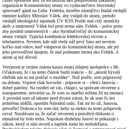
ťažko spomenie keď za socializmu ako podpredseda základnej
organizácie Komunistickej strany vo vydavateľstve Slovenský
spisovateľ gánil na Ľuba Feldeka, ktorého nástojčivo žiadal vtedajší
minister kultúry Miroslav Válek, aby vstúpil do strany, pretože
vtedajší ideologický tajomník ÚV KSS Pezlár mal celý stranícky
aktív a umiernený Válek bol proti nemu sám. Feldek – práve preto
aby posilnil umiernených – ako štyridsaťročný do komunistickej
strany vstúpil. Typická kombinácia feldekovskej recesie a
rebelantstva. Neviem, kde stál vtedy náš prvý Jano ani neviem
koľko mal rokov, keď vstupoval do komunistickej strany, ale pri
jeho presvedčení tipujem, že mal podstatne menej ako Feldek. A
akiste aj iný dôvod.
Verejnosti je zrejme známa kauza mojej údajnej spolupráce s štb.
Očakávam, že i na tento článok budú reakcie – že „akurát bývalý
eštébák nás tu má poúčať o morálke“. Nuž poďte, som pripravený
na debatu. Vopred však hovorím - pripravte si – všetci Janovia –
dobré patróny. Na rozdiel od vás, chlapci, sa správam otvorene a
transparentne, netvárim sa, že som za starého režimu žil na mesiaci.
A povedal som už takmer pred dvomi rokmi, že ak som čo len
jedinému ublížil, opustím Národnú radu. Tak mi ho už, Janovia,
priveďte! Dokonca by som rád, keby sa niekto na tento príspevok
ozval. Nazdávam sa, že začať otvorenú a pravdivú diskusiu o
minulosti by bolo treba. Napokon druhému Janovi to prikazuje i
zákon, ktorý si sám stvoril a napriek tomu ho nedodržiava.