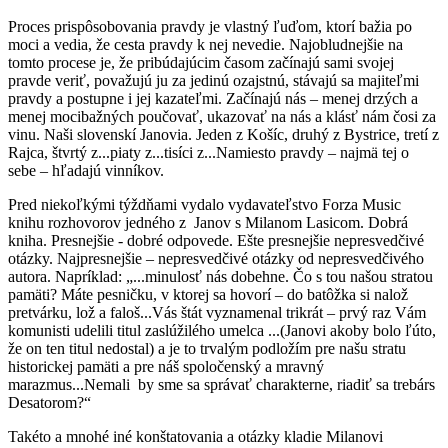
Proces prispôsobovania pravdy je vlastný ľuďom, ktorí bažia po
moci a vedia, že cesta pravdy k nej nevedie. Najobludnejšie na
tomto procese je, že pribúdajúcim časom začínajú sami svojej
pravde veriť, považujú ju za jedinú ozajstnú, stávajú sa majiteľmi
pravdy a postupne i jej kazateľmi. Začínajú nás – menej drzých a
menej mocibažných poučovať, ukazovať na nás a klásť nám čosi za
vinu. Naši slovenskí Janovia. Jeden z Košíc, druhý z Bystrice, tretí z
Rajca, štvrtý z...piaty z...tisíci z...Namiesto pravdy – najmä tej o
sebe – hľadajú vinníkov.
Pred niekoľkými týždňami vydalo vydavateľstvo Forza Music
knihu rozhovorov jedného z Janov s Milanom Lasicom. Dobrá
kniha. Presnejšie - dobré odpovede. Ešte presnejšie nepresvedčivé
otázky. Najpresnejšie – nepresvedčivé otázky od nepresvedčivého
autora. Napríklad: „...minulosť nás dobehne. Čo s tou našou stratou
pamäti? Máte pesničku, v ktorej sa hovorí – do batôžka si nalož
pretvárku, lož a faloš...Vás štát vyznamenal trikrát – prvý raz Vám
komunisti udelili titul zaslúžilého umelca ...(Janovi akoby bolo ľúto,
že on ten titul nedostal) a je to trvalým podložím pre našu stratu
historickej pamäti a pre náš spoločenský a mravný
marazmus...Nemali by sme sa správať charakterne, riadiť sa trebárs
Desatorom?“
Takéto a mnohé iné konštatovania a otázky kladie Milanovi