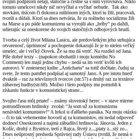
svojim podpisom netají, statočne a čestne sa s ním vyrovnáva. Nikto
tomuto umelcovi nikdy nič nevyčítal a vyčítať nebude. Tak ako
stovkám, tisícom či dokonca miliónom iných, ktorí tu žili, pracovali,
tvorili a dúfali. Ktorí sa dnes netvária, že za reálneho socializmu žili
na Marse a po páde komunizmu sa vyrojili ako „hríby“ po daždi,
udierajúc sa oneskorene do svojich statočných odbojových hrudí.
Tvorba a celý život Milana Lasicu, ale predovšetkým jeho strhujúca
otvorenosť, úprimnosť a pochopenie dokazujú že je to nielen veľký
umelec, ale i veľký človek. Že sa mu dá veriť. Na rozdiel od Jana.
Píše dobré texty – (napokon obohatili i moju komédiu No
Comment) len majú jednu chybu – nedá sa im veriť kvôli ich
autorovi. V zmienenej knihe „Anticharta“ sa totiž dočítate, čuduj sa
svete, že tento pamflet podpísal aj samotný Jano. A pre istotu hneď
dvakrát – raz za televíznych tvorcov (str.57) a druhý raz za textárov
zábavnej hudby(str.68). Možno i tieto podpisy mu pomohli k
získaniu funkcie v komunistickej strane...
Svojho času môj priateľ – známy slovenský herec – v stave mierne
potrundženom hrdinsky zvolal: “Ja som už za komunizmu
nenávidel komunistov!“ A hrkol si ďalšieho panáka. Na moju otázku
– či to tak vehementne hovoril aj za komunistov, mi nedal odpoveď
dodnes! Oneskorení a najmä zábudliví hrdinovia. Jánovia. Jeden z
Košíc, druhý z Bystrice, tretí z Rajca, štvrtý z...,piaty z...stý zo...
Dnes neúprosný predseda Správnej rady Ústavu (tvrdil, že nemá o