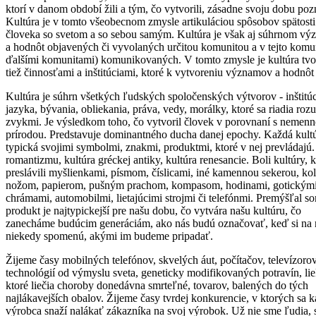
ktorí v danom období žili a tým, čo vytvorili, zásadne svoju dobu pozn
Kultúra je v tomto všeobecnom zmysle artikuláciou spôsobov spätosti
človeka so svetom a so sebou samým. Kultúra je však aj súhrnom v
a hodnôt objavených či vyvolaných určitou komunitou a v tejto komun
ďalšími komunitami) komunikovaných. V tomto zmysle je kultúra tvo
tiež činnosťami a inštitúciami, ktoré k vytvoreniu významov a hodnôt 
Kultúra je súhrn všetkých ľudských spoločenských výtvorov - inštitúc
jazyka, bývania, obliekania, práva, vedy, morálky, ktoré sa riadia ro
zvykmi. Je výsledkom toho, čo vytvoril človek v porovnaní s nemen
prírodou. Predstavuje dominantného ducha danej epochy. Každá kultú
typická svojimi symbolmi, znakmi, produktmi, ktoré v nej prevládajú.
romantizmu, kultúra gréckej antiky, kultúra renesancie. Boli kultúry, k
preslávili myšlienkami, písmom, číslicami, iné kamennou sekerou, ko
nožom, papierom, pušným prachom, kompasom, hodinami, gotickým
chrámami, automobilmi, lietajúcimi strojmi či telefónmi. Premýšľal s
produkt je najtypickejší pre našu dobu, čo vytvára našu kultúru, čo
zanecháme budúcim generáciám, ako nás budú označovať, keď si na 
niekedy spomenú, akými im budeme pripadať.
Žijeme časy mobilných telefónov, skvelých áut, počítačov, televízorov
technológií od výmyslu sveta, geneticky modifikovaných potravín, li
ktoré liečia choroby donedávna smrteľné, tovarov, balených do tých
najlákavejších obalov. Žijeme časy tvrdej konkurencie, v ktorých sa 
výrobca snaží nalákať zákazníka na svoj výrobok. Už nie sme ľudia,