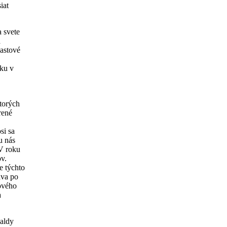
iat
 svete
a
lastové
iku v
ktorých
rené
si sa
u nás
 V roku
ov.
e týchto
áva po
ového
a
haldy