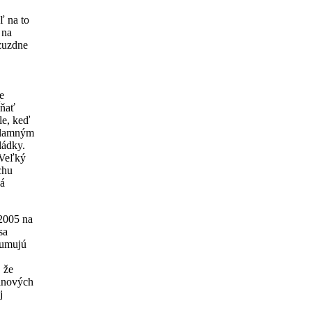
ľ na to
 na
ezuzdne
.
e
ĺňať
le, keď
eklamným
ládky.
 Veľký
chu
ná
2005 na
sa
zumujú
 že
vinových
j