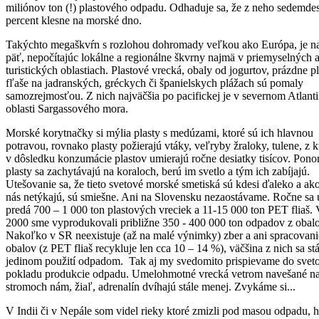
miliónov ton (!) plastového odpadu. Odhaduje sa, že z neho sedemdes
percent klesne na morské dno.
Takýchto megaškvŕn s rozlohou dohromady veľkou ako Európa, je na
päť, nepočítajúc lokálne a regionálne škvrny najmä v priemyselných 
turistických oblastiach. Plastové vrecká, obaly od jogurtov, prázdne p
fľaše na jadranských, gréckych či španielskych plážach sú pomaly
samozrejmosťou. Z nich najväčšia po pacifickej je v severnom Atlant
oblasti Sargassového mora.
Morské korytnačky si mýlia plasty s medúzami, ktoré sú ich hlavnou
potravou, rovnako plasty požierajú vtáky, veľryby žraloky, tulene, z 
v dôsledku konzumácie plastov umierajú ročne desiatky tisícov. Pono
plasty sa zachytávajú na koraloch, berú im svetlo a tým ich zabíjajú.
Utešovanie sa, že tieto svetové morské smetiská sú kdesi ďaleko a ako
nás netýkajú, sú smiešne. Ani na Slovensku nezaostávame. Ročne sa 
predá 700 – 1 000 ton plastových vreciek a 11-15 000 ton PET fliaš.
2000 sme vyprodukovali približne 350 - 400 000 ton odpadov z obal
Nakoľko v SR neexistuje (až na malé výnimky) zber a ani spracovani
obalov (z PET fliaš recykluje len cca 10 – 14 %), väčšina z nich sa st
jedinom použití odpadom. Tak aj my svedomito prispievame do svet
pokladu produkcie odpadu. Umelohmotné vrecká vetrom navešané n
stromoch nám, žiaľ, adrenalín dvíhajú stále menej. Zvykáme si...
V Indii či v Nepále som videl rieky ktoré zmizli pod masou odpadu, 