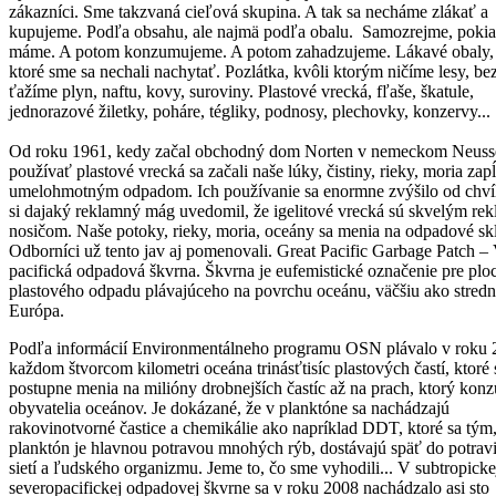
zákazníci. Sme takzvaná cieľová skupina. A tak sa necháme zlákať a
kupujeme. Podľa obsahu, ale najmä podľa obalu. Samozrejme, pokia
máme. A potom konzumujeme. A potom zahadzujeme. Lákavé obaly,
ktoré sme sa nechali nachytať. Pozlátka, kvôli ktorým ničíme lesy, b
ťažíme plyn, naftu, kovy, suroviny. Plastové vrecká, fľaše, škatule,
jednorazové žiletky, poháre, tégliky, podnosy, plechovky, konzervy..
Od roku 1961, kedy začal obchodný dom Norten v nemeckom Neuss
používať plastové vrecká sa začali naše lúky, čistiny, rieky, moria zap
umelohmotným odpadom. Ich používanie sa enormne zvýšilo od chví
si dajaký reklamný mág uvedomil, že igelitové vrecká sú skvelým r
nosičom. Naše potoky, rieky, moria, oceány sa menia na odpadové sk
Odborníci už tento jav aj pomenovali. Great Pacific Garbage Patch –
pacifická odpadová škvrna. Škvrna je eufemistické označenie pre plo
plastového odpadu plávajúceho na povrchu oceánu, väčšiu ako stred
Európa.
Podľa informácií Environmentálneho programu OSN plávalo v roku 
každom štvorcom kilometri oceána trinásťtisíc plastových častí, ktoré 
postupne menia na milióny drobnejších častíc až na prach, ktorý kon
obyvatelia oceánov. Je dokázané, že v planktóne sa nachádzajú
rakovinotvorné častice a chemikálie ako napríklad DDT, ktoré sa tým,
planktón je hlavnou potravou mnohých rýb, dostávajú späť do potra
sietí a ľudského organizmu. Jeme to, čo sme vyhodili... V subtropicke
severopacifickej odpadovej škvrne sa v roku 2008 nachádzalo asi sto