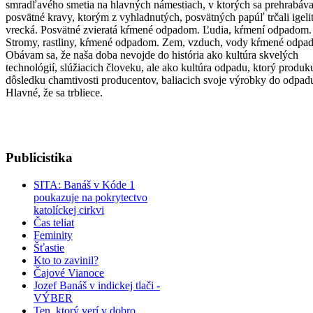
smradľavého smetia na hlavných námestiach, v ktorých sa prehrabáva
posvätné kravy, ktorým z vyhladnutých, posvätných papúľ trčali igeli
vrecká. Posvätné zvieratá kŕmené odpadom. Ľudia, kŕmení odpadom.
Stromy, rastliny, kŕmené odpadom. Zem, vzduch, vody kŕmené odpa
Obávam sa, že naša doba nevojde do história ako kultúra skvelých
technológií, slúžiacich človeku, ale ako kultúra odpadu, ktorý produ
dôsledku chamtivosti producentov, baliacich svoje výrobky do odpad
Hlavné, že sa trbliece.
Publicistika
SITA: Banáš v Kóde 1
poukazuje na pokrytectvo
katolíckej cirkvi
Čas teliat
Feminity
Šťastie
Kto to zavinil?
​Čajové Vianoce
Jozef Banáš v indickej tlači -
VÝBER
Ten, ktorý verí v dobro