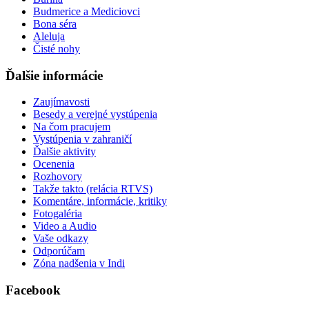
Budmerice a Mediciovci
Bona séra
Aleluja
Čisté nohy
Ďalšie informácie
Zaujímavosti
Besedy a verejné vystúpenia
Na čom pracujem
Vystúpenia v zahraničí
Ďalšie aktivity
Ocenenia
Rozhovory
Takže takto (relácia RTVS)
Komentáre, informácie, kritiky
Fotogaléria
Video a Audio
Vaše odkazy
Odporúčam
Zóna nadšenia v Indi
Facebook