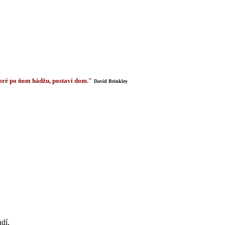
 ktoré po ňom hádžu, postaví dom."
David Brinkley
dí,