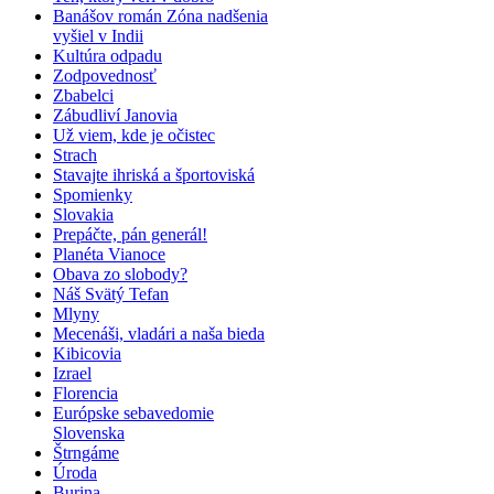
Banášov román Zóna nadšenia
vyšiel v Indii
Kultúra odpadu
Zodpovednosť
Zbabelci
Zábudliví Janovia
Už viem, kde je očistec
Strach
Stavajte ihriská a športoviská
Spomienky
Slovakia
Prepáčte, pán generál!
Planéta Vianoce
Obava zo slobody?
Náš Svätý Tefan
Mlyny
Mecenáši, vladári a naša bieda
Kibicovia
Izrael
Florencia
Európske sebavedomie
Slovenska
Štrngáme
Úroda
Burina