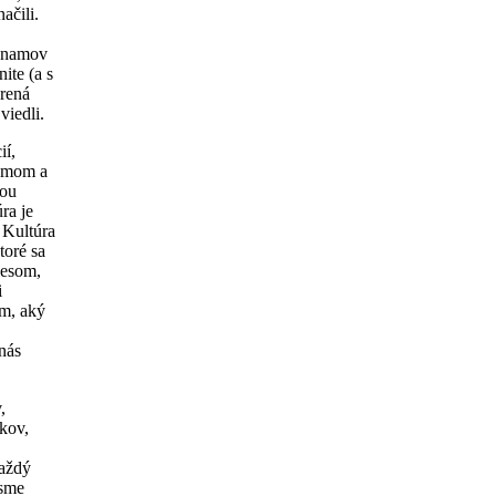
ačili.
ýznamov
ite (a s
rená
viedli.
ií,
zumom a
nou
ra je
 Kultúra
toré sa
lesom,
i
om, aký
nás
,
ekov,
každý
 sme