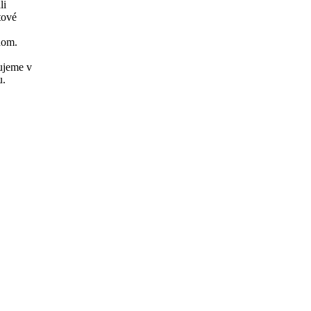
li
tové
dom.
kujeme v
u.