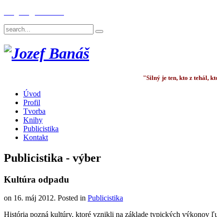
English
Deutsch
"Silný je ten, kto z tehál,
Úvod
Profil
Tvorba
Knihy
Publicistika
Kontakt
Publicistika - výber
Kultúra odpadu
on
16. máj 2012
. Posted in
Publicistika
História pozná kultúry, ktoré vznikli na základe typických výkonov ľu