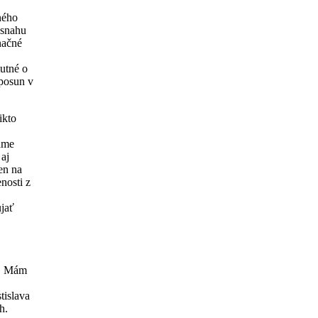
ného
 snahu
načné
mutné o
 posun v
ikto
máme
aj
en na
enosti z
jať
i. Mám
tislava
ch.