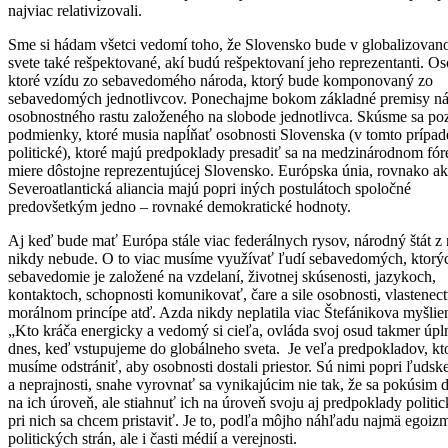
najviac relativizovali.
Sme si hádam všetci vedomí toho, že Slovensko bude v globalizova
svete také rešpektované, akí budú rešpektovaní jeho reprezentanti. Os
ktoré vzídu zo sebavedomého národa, ktorý bude komponovaný zo
sebavedomých jednotlivcov. Ponechajme bokom základné premisy n
osobnostného rastu založeného na slobode jednotlivca. Skúsme sa poz
podmienky, ktoré musia napĺňať osobnosti Slovenska (v tomto prípad
politické), ktoré majú predpoklady presadiť sa na medzinárodnom fór
miere dôstojne reprezentujúcej Slovensko. Európska únia, rovnako a
Severoatlantická aliancia majú popri iných postulátoch spoločné
predovšetkým jedno – rovnaké demokratické hodnoty.
Aj keď bude mať Európa stále viac federálnych rysov, národný štát z 
nikdy nebude. O to viac musíme využívať ľudí sebavedomých, ktorý
sebavedomie je založené na vzdelaní, životnej skúsenosti, jazykoch,
kontaktoch, schopnosti komunikovať, čare a sile osobnosti, vlastenect
morálnom princípe atď. Azda nikdy neplatila viac Štefánikova myšlie
„Kto kráča energicky a vedomý si cieľa, ovláda svoj osud takmer úpl
dnes, keď vstupujeme do globálneho sveta. Je veľa predpokladov, kt
musíme odstrániť, aby osobnosti dostali priestor. Sú nimi popri ľudske
a neprajnosti, snahe vyrovnať sa vynikajúcim nie tak, že sa pokúsim 
na ich úroveň, ale stiahnuť ich na úroveň svoju aj predpoklady politic
pri nich sa chcem pristaviť. Je to, podľa môjho náhľadu najmä egoiz
politických strán, ale i časti médií a verejnosti.