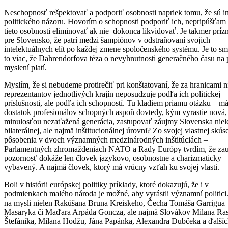
Neschopnosť rešpektovať a podporiť osobnosti napriek tomu, že sú i
politického názoru. Hovorím o schopnosti podporiť ich, nepripúšťam
tieto osobnosti eliminovať ak nie dokonca likvidovať. Je takmer príz
pre Slovensko, že patrí medzi šampiónov v odstraňovaní svojich
intelektuálnych elít po každej zmene spoločenského systému. Je to s
to viac, že Dahrendorfova téza o nevyhnutnosti generačného času na
myslení platí.
Myslím, že si nebudeme protirečiť pri konštatovaní, že za hranicami n
reprezentantov jednotlivých krajín neposudzuje podľa ich politickej
príslušnosti, ale podľa ich schopností. Tu kladiem priamu otázku – 
dostatok profesionálov schopných aspoň dovtedy, kým vyrastie nová, 
minulosťou nezaťažená generácia, zastupovať záujmy Slovenska niel
bilaterálnej, ale najmä inštitucionálnej úrovni? Zo svojej vlastnej skús
pôsobenia v dvoch významných medzinárodných inštitúciách –
Parlamentných zhromaždeniach NATO a Rady Európy tvrdím, že zau
pozornosť dokáže len človek jazykovo, osobnostne a charizmaticky
vybavený. A najmä človek, ktorý má vrúcny vzťah ku svojej vlasti.
Boli v histórii európskej politiky príklady, ktoré dokazujú, že i v
podmienkach malého národa je možné, aby vyrástli významní politic
na mysli nielen Rakúšana Bruna Kreiskeho, Čecha Tomáša Garrigua
Masaryka či Maďara Arpáda Goncza, ale najmä Slovákov Milana Ras
Štefánika, Milana Hodžu, Jána Papánka, Alexandra Dubčeka a ďalší