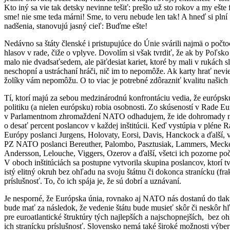
Kto iný sa vie tak detsky nevinne tešiť: prešlo už sto rokov a my ešte 
sme! nie sme teda márni! Sme, to veru nebude len tak! A hneď si plní
nadšenia, stanovujú jasný cieľ: Buďme ešte!
Nedávno sa štáty členské i pristupujúce do Únie svárili najmä o počt
hlasov v rade, čiže o vplyve. Dovolím si však tvrdiť, že ak by Poľsk
malo nie dvadsaťsedem, ale päťdesiat kariet, ktoré by mali v rukách s
neschopní a ustráchaní hráči, nič im to nepomôže. Ak karty hrať nevie
žolíky vám nepomôžu. O to viac je potrebné zdôrazniť kvalitu našich 
Tí, ktorí majú za sebou medzinárodnú konfrontáciu vedia, že európsk
politiku (a nielen európsku) robia osobnosti. Zo skúseností v Rade E
v Parlamentnom zhromaždení NATO odhadujem, že ide dohromady n
o desať percent poslancov v každej inštitúcii. Keď vystúpia v pléne 
Európy poslanci Jurgens, Holovaty, Eorsi, Davis, Hanckock a ďalší, 
PZ NATO poslanci Bereuther, Palombo, Pasztusiak, Lammers, Mecke
Andersson, Lelouche, Viggers, Ozerov a ďalší, všetci ich pozorne po
V oboch inštitúciách sa postupne vytvorila skupina poslancov, ktorí tv
istý elitný okruh bez ohľadu na svoju štátnu či dokonca stranícku (fr
príslušnosť. To, čo ich spája je, že sú dobrí a uznávaní.
Je nesporné, že Európska únia, rovnako aj NATO nás dostanú do tlak
bude mať za následok, že vedenie štátu bude musieť skôr či neskôr h
pre euroatlantické štruktúry tých najlepších a najschopnejších, bez o
ich stranícku príslušnosť. Slovensko nemá také široké možnosti výbe