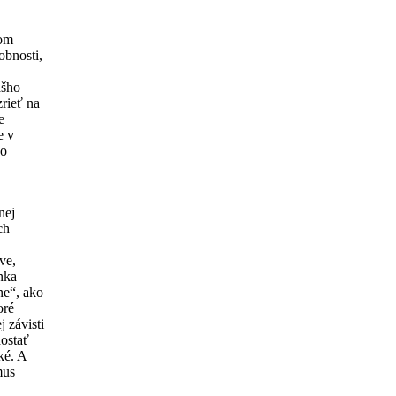
nom
obnosti,
ášho
rieť na
e
e v
ko
nej
ch
ve,
nka –
ne“, ako
oré
j závisti
dostať
ké. A
mus