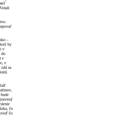
ateľ
Volali
ctvo
stupovať
úsko –
torý by
i v
, do
t v
e, v
 zdá sa
domí.
Ralf
ystémov,
v bude
ipravený
slenie
ázka, čo
poveď čo