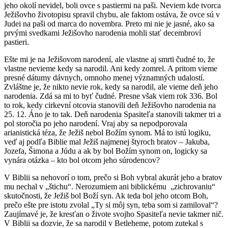
jeho okolí nevidel, boli ovce s pastiermi na paši. Neviem kde tvorca
Ježišovho životopisu spravil chybu, ale faktom ostáva, že ovce sú v
Judei na paši od marca do novembra. Preto mi nie je jasné, ako sa
prvými svedkami Ježišovho narodenia mohli stať decembroví
pastieri.
Ešte mi je na Ježišovom narodení, ale vlastne aj smrti čudné to, že
vlastne nevieme kedy sa narodil. Ani kedy zomrel. A pritom vieme
presné dátumy dávnych, omnoho menej významných udalostí.
Zvláštne je, že nikto nevie rok, kedy sa narodil, ale vieme deň jeho
narodenia. Zdá sa mi to byť čudné. Presne však viem rok 336. Bol
to rok, kedy cirkevní otcovia stanovili deň Ježišovho narodenia na
25. 12. Áno je to tak. Deň narodenia Spasiteľa stanovili takmer tri a
pol storočia po jeho narodení. Vraj aby sa nepodporovala
arianistická téza, že Ježiš nebol Božím synom. Má to istú logiku,
veď aj podľa Biblie mal Ježiš najmenej štyroch bratov – Jakuba,
Jozefa, Šimona a Júdu a ak by bol Božím synom on, logicky sa
vynára otázka – kto bol otcom jeho súrodencov?
V Biblii sa nehovorí o tom, prečo si Boh vybral akurát jeho a bratov
mu nechal v „štichu“. Nerozumiem ani biblickému „zichrovaniu“
skutočnosti, že Ježiš bol Boží syn. Ak teda bol jeho otcom Boh,
prečo ešte pre istotu zvolal „Ty si môj syn, teba som si zamiloval“?
Zaujímavé je, že kresťan o živote svojho Spasiteľa nevie takmer nič.
V Biblii sa dozvie, že sa narodil v Betleheme, potom zutekal s