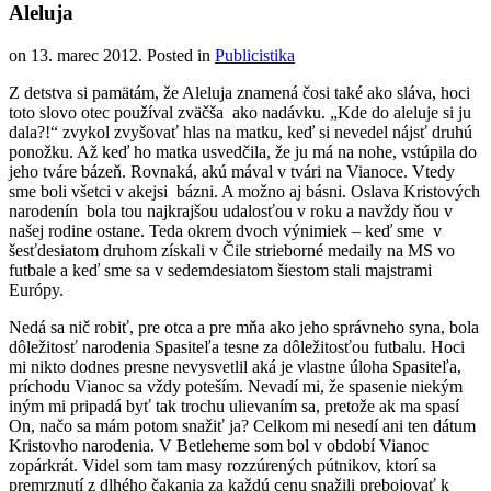
Aleluja
on
13. marec 2012
. Posted in
Publicistika
Z detstva si pamätám, že Aleluja znamená čosi také ako sláva, hoci
toto slovo otec používal zväčša ako nadávku. „Kde do aleluje si ju
dala?!“ zvykol zvyšovať hlas na matku, keď si nevedel nájsť druhú
ponožku. Až keď ho matka usvedčila, že ju má na nohe, vstúpila do
jeho tváre bázeň. Rovnaká, akú mával v tvári na Vianoce. Vtedy
sme boli všetci v akejsi bázni. A možno aj básni. Oslava Kristových
narodenín bola tou najkrajšou udalosťou v roku a navždy ňou v
našej rodine ostane. Teda okrem dvoch výnimiek – keď sme v
šesťdesiatom druhom získali v Čile strieborné medaily na MS vo
futbale a keď sme sa v sedemdesiatom šiestom stali majstrami
Európy.
Nedá sa nič robiť, pre otca a pre mňa ako jeho správneho syna, bola
dôležitosť narodenia Spasiteľa tesne za dôležitosťou futbalu. Hoci
mi nikto dodnes presne nevysvetlil aká je vlastne úloha Spasiteľa,
príchodu Vianoc sa vždy poteším. Nevadí mi, že spasenie niekým
iným mi pripadá byť tak trochu ulievaním sa, pretože ak ma spasí
On, načo sa mám potom snažiť ja? Celkom mi nesedí ani ten dátum
Kristovho narodenia. V Betleheme som bol v období Vianoc
zopárkrát. Videl som tam masy rozzúrených pútnikov, ktorí sa
premrznutí z dlhého čakania za každú cenu snažili prebojovať k