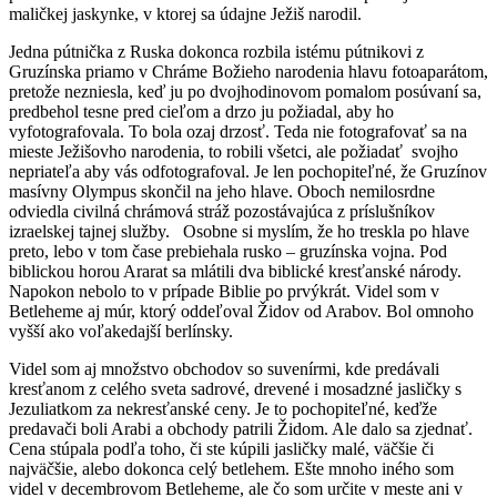
maličkej jaskynke, v ktorej sa údajne Ježiš narodil.
Jedna pútnička z Ruska dokonca rozbila istému pútnikovi z
Gruzínska priamo v Chráme Božieho narodenia hlavu fotoaparátom,
pretože nezniesla, keď ju po dvojhodinovom pomalom posúvaní sa,
predbehol tesne pred cieľom a drzo ju požiadal, aby ho
vyfotografovala. To bola ozaj drzosť. Teda nie fotografovať sa na
mieste Ježišovho narodenia, to robili všetci, ale požiadať svojho
nepriateľa aby vás odfotografoval. Je len pochopiteľné, že Gruzínov
masívny Olympus skončil na jeho hlave. Oboch nemilosrdne
odviedla civilná chrámová stráž pozostávajúca z príslušníkov
izraelskej tajnej služby. Osobne si myslím, že ho treskla po hlave
preto, lebo v tom čase prebiehala rusko – gruzínska vojna. Pod
biblickou horou Ararat sa mlátili dva biblické kresťanské národy.
Napokon nebolo to v prípade Biblie po prvýkrát. Videl som v
Betleheme aj múr, ktorý oddeľoval Židov od Arabov. Bol omnoho
vyšší ako voľakedajší berlínsky.
Videl som aj množstvo obchodov so suvenírmi, kde predávali
kresťanom z celého sveta sadrové, drevené i mosadzné jasličky s
Jezuliatkom za nekresťanské ceny. Je to pochopiteľné, keďže
predavači boli Arabi a obchody patrili Židom. Ale dalo sa zjednať.
Cena stúpala podľa toho, či ste kúpili jasličky malé, väčšie či
najväčšie, alebo dokonca celý betlehem. Ešte mnoho iného som
videl v decembrovom Betleheme, ale čo som určite v meste ani v