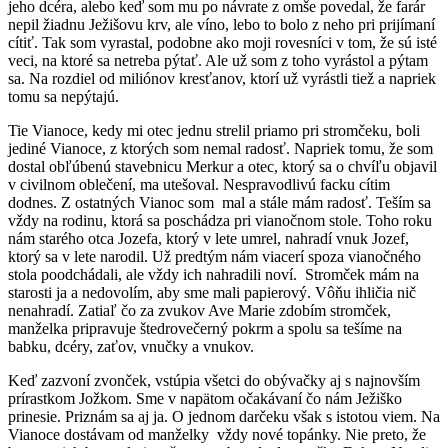
jeho dcéra, alebo keď som mu po návrate z omše povedal, že farár
nepil žiadnu Ježišovu krv, ale víno, lebo to bolo z neho pri prijímaní
cítiť. Tak som vyrastal, podobne ako moji rovesníci v tom, že sú isté
veci, na ktoré sa netreba pýtať. Ale už som z toho vyrástol a pýtam
sa. Na rozdiel od miliónov kresťanov, ktorí už vyrástli tiež a napriek
tomu sa nepýtajú.
Tie Vianoce, kedy mi otec jednu strelil priamo pri stromčeku, boli
jediné Vianoce, z ktorých som nemal radosť. Napriek tomu, že som
dostal obľúbenú stavebnicu Merkur a otec, ktorý sa o chvíľu objavil
v civilnom oblečení, ma utešoval. Nespravodlivú facku cítim
dodnes. Z ostatných Vianoc som mal a stále mám radosť. Teším sa
vždy na rodinu, ktorá sa poschádza pri vianočnom stole. Toho roku
nám starého otca Jozefa, ktorý v lete umrel, nahradí vnuk Jozef,
ktorý sa v lete narodil. Už predtým nám viacerí spoza vianočného
stola poodchádali, ale vždy ich nahradili noví. Stromček mám na
starosti ja a nedovolím, aby sme mali papierový. Vôňu ihličia nič
nenahradí. Zatiaľ čo za zvukov Ave Marie zdobím stromček,
manželka pripravuje štedrovečerný pokrm a spolu sa tešíme na
babku, dcéry, zaťov, vnučky a vnukov.
Keď zazvoní zvonček, vstúpia všetci do obývačky aj s najnovším
prírastkom Jožkom. Sme v napätom očakávaní čo nám Ježiško
prinesie. Priznám sa aj ja. O jednom darčeku však s istotou viem. Na
Vianoce dostávam od manželky vždy nové topánky. Nie preto, že