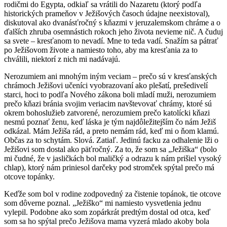
rodičmi do Egypta, odkiaľ sa vrátili do Nazaretu (ktorý podľa
historických prameňov v Ježišových časoch údajne neexistoval),
diskutoval ako dvanásťročný s kňazmi v jeruzalemskom chráme a o
ďalších zhruba osemnástich rokoch jeho života nevieme nič. A čuduj
sa svete – kresťanom to nevadí. Mne to teda vadí. Snažím sa pátrať
po Ježišovom živote a namiesto toho, aby ma kresťania za to
chválili, niektorí z nich mi nadávajú.
Nerozumiem ani mnohým iným veciam – prečo sú v kresťanských
chrámoch Ježišovi učeníci vyobrazovaní ako plešatí, prešedivelí
starci, hoci to podľa Nového zákona boli mladí muži, nerozumiem
prečo kňazi bránia svojim veriacim navštevovať chrámy, ktoré sú
okrem bohoslužieb zatvorené, nerozumiem prečo katolícki kňazi
nesmú poznať ženu, keď láska je tým najdôležitejším čo nám Ježiš
odkázal. Mám Ježiša rád, a preto nemám rád, keď mi o ňom klamú.
Občas za to schytám. Slová. Zatiaľ. Jedinú facku za odhalenie lži o
Ježišovi som dostal ako päťročný. Za to, že som sa „Ježiška“ (bolo
mi čudné, že v jasličkách bol maličký a odrazu k nám prišiel vysoký
chlap), ktorý nám priniesol darčeky pod stromček spýtal prečo má
otcove topánky.
Keďže som bol v rodine zodpovedný za čistenie topánok, tie otcove
som dôverne poznal. „Ježiško“ mi namiesto vysvetlenia jednu
vylepil. Podobne ako som zopárkrát predtým dostal od otca, keď
som sa ho spýtal prečo Ježišova mama vyzerá mlado akoby bola