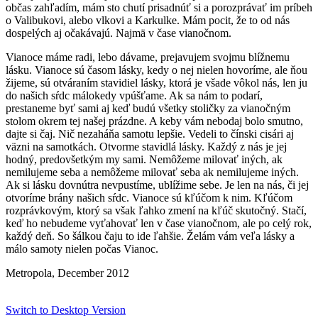
občas zahľadím, mám sto chutí prisadnúť si a porozprávať im príbeh
o Valibukovi, alebo vlkovi a Karkulke. Mám pocit, že to od nás
dospelých aj očakávajú. Najmä v čase vianočnom.
Vianoce máme radi, lebo dávame, prejavujem svojmu blížnemu
lásku. Vianoce sú časom lásky, kedy o nej nielen hovoríme, ale ňou
žijeme, sú otváraním stavidiel lásky, ktorá je všade vôkol nás, len ju
do našich sŕdc málokedy vpúšťame. Ak sa nám to podarí,
prestaneme byť sami aj keď budú všetky stoličky za vianočným
stolom okrem tej našej prázdne. A keby vám nebodaj bolo smutno,
dajte si čaj. Nič nezaháňa samotu lepšie. Vedeli to čínski cisári aj
väzni na samotkách. Otvorme stavidlá lásky. Každý z nás je jej
hodný, predovšetkým my sami. Nemôžeme milovať iných, ak
nemilujeme seba a nemôžeme milovať seba ak nemilujeme iných.
Ak si lásku dovnútra nevpustíme, ublížime sebe. Je len na nás, či jej
otvoríme brány našich sŕdc. Vianoce sú kľúčom k nim. Kľúčom
rozprávkovým, ktorý sa však ľahko zmení na kľúč skutočný. Stačí,
keď ho nebudeme vyťahovať len v čase vianočnom, ale po celý rok,
každý deň. So šálkou čaju to ide ľahšie. Želám vám veľa lásky a
málo samoty nielen počas Vianoc.
Metropola, December 2012
Switch to Desktop Version