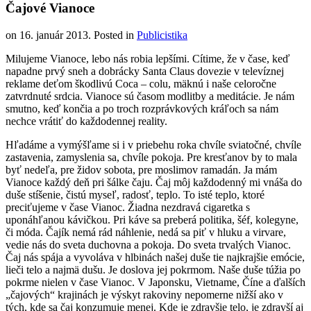
​Čajové Vianoce
on
16. január 2013
. Posted in
Publicistika
Milujeme Vianoce, lebo nás robia lepšími. Cítime, že v čase, keď
napadne prvý sneh a dobrácky Santa Claus dovezie v televíznej
reklame deťom škodlivú Coca – colu, mäknú i naše celoročne
zatvrdnuté srdcia. Vianoce sú časom modlitby a meditácie. Je nám
smutno, keď končia a po troch rozprávkových kráľoch sa nám
nechce vrátiť do každodennej reality.
Hľadáme a vymýšľame si i v priebehu roka chvíle sviatočné, chvíle
zastavenia, zamyslenia sa, chvíle pokoja. Pre kresťanov by to mala
byť nedeľa, pre židov sobota, pre moslimov ramadán. Ja mám
Vianoce každý deň pri šálke čaju. Čaj môj každodenný mi vnáša do
duše stíšenie, čistú myseľ, radosť, teplo. To isté teplo, ktoré
preciťujeme v čase Vianoc. Žiadna nezdravá cigaretka s
uponáhľanou kávičkou. Pri káve sa preberá politika, šéf, kolegyne,
či móda. Čajík nemá rád náhlenie, nedá sa piť v hluku a virvare,
vedie nás do sveta duchovna a pokoja. Do sveta trvalých Vianoc.
Čaj nás spája a vyvoláva v hlbinách našej duše tie najkrajšie emócie,
lieči telo a najmä dušu. Je doslova jej pokrmom. Naše duše túžia po
pokrme nielen v čase Vianoc. V Japonsku, Vietname, Číne a ďalších
„čajových“ krajinách je výskyt rakoviny nepomerne nižší ako v
tých, kde sa čaj konzumuje menej. Kde je zdravšie telo, je zdravší aj