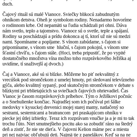
duch.
Čajový rituál sú malé Vianoce. Sviečky blikocú zabudnutým
ohníkom detstva. Oheň je symbolom rodiny. Nenadarmo hovoríme
o rodinnom krbe. Od nepamäti sa ľudia schádzali pri ohni. Dáva
nám svetlo, teplo a tajomstvo. Vianoce sú o svetle, teple a spájaní.
Rodiny sa poschádzajú a prídu dokonca aj tí, ktorí už nie sú medzi
nami. Spomíname a popíjame. S vínom zabúdame, s čajom si
pripomíname, s vínom sme hluční, s čajom pokojní, s vínom sme
šťastní chvíľu, s čajom stále. (Hoci, treba pripustiť, že po vypité
dostatočného množstva vína možno toho rozprávkového Ježiška aj
uvidíme, tí snaživejší aj dvoch.)
Čaj a Vianoce, aké sú si blízke. Môžeme ho piť nekvalitný z
vrecúšok pod stromčekom z umelej hmoty, pri sledovaní televízneho
gýča, alebo kvalitný sypaný, pod skutočným stromčekom v debate s
blízkymi pri trblietajúcich sa sviečkach čajových ohrievadiel. Čas
Vianoc je časom rozprávkových príbehov. Tým o Ježiškovi počnúc
a o Snehulienke končiac. Najradšej som ich počúval pri šálke
medovky v kysuckej drevenici mojej starej mamy, natlačený so
sestrami, sesternicami a bratrancom pri praskajúcom ohníku v
piecke jej útlej izbietky. Teraz ich rozprávam vnučke ja a je mi to tak
trochu ľúto. Niet smutnejšieho pocitu ako sa zobudiť ráno na štedrý
deň a zistiť, že nie ste dieťa. V čajovni Kelion máme pec a miesta
pri nej najviac obľubujú deti. Najmä tie z panelákov. Keď sa na ne