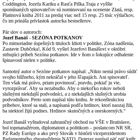
Coddington, Jozefa Kariku a Rasťa Piška.Traja z vyššie
spomínaných spisovateľov sú nominovaní na ocenenie Zlatá, resp.
Platinová kniha 2011 za predaj viac než 15 resp. 25 tisíc výtlačkov,
čo im prináša prívlastok autor/ka bestsellerov.
Pár slov o autoroch:
Jozef Banáš - SEZÓNA POTKANOV
Po mimoriadne úspešných tituloch Idioti v politike, Zóna nadšenia,
Zastavte Dubčeka!, Kód 9, vyšiel Jozefovi Banášovi v októbri
strhujúci príbeh Sezóna potkanov. Ide v ňom o šokujúce odhalenie
špinavostí nielen v politike.
Samotný autor o Sezóne potkanov napísal: „Nikto nemá právo súdiť
svojho blížneho, kým nekráčal v jeho šľapajách. Ani spisovateľ.
Ten však má právo, priam povinnosť, pravdu, pokiaľ ju vie,
vyrozprávať. Aby sa nezabudlo. Aby o niekoľko rokov neboli
slušnými niekdajší podvodníci, a z niekdajších slušných urobia
podvodníkov. Preto som napísal túto knihu. Je rekonštrukciou
príbehov, ktoré sa stali, a napísaná podľa hrdinov, ktorí naozaj žili,
ba niektorí žijú podnes. Hrdinov skutočných a oneskorených.“
Jozef Banáš vyštudoval zahraničný obchod na VŠE v Bratislave,
bol topmanažérom, diplomatom a politikom – poslancom NR SR,
PZ Rady Európy a ako prvý Slovák v histórii viceprezidentom
Parlamentného zhromaždenia NATO. Doteraz napísal päť päť kníh: