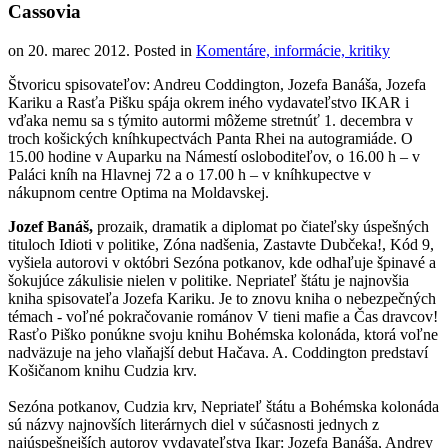
Cassovia
on
20. marec 2012
. Posted in
Komentáre, informácie, kritiky
Štvoricu spisovateľov: Andreu Coddington, Jozefa Banáša, Jozefa
Kariku a Rasťa Pišku spája okrem iného vydavateľstvo IKAR i
vďaka nemu sa s týmito autormi môžeme stretnúť 1. decembra v
troch košických kníhkupectvách Panta Rhei na autogramiáde. O
15.00 hodine v Auparku na Námestí osloboditeľov, o 16.00 h – v
Paláci kníh na Hlavnej 72 a o 17.00 h – v kníhkupectve v
nákupnom centre Optima na Moldavskej.
Jozef Banáš,
prozaik, dramatik a diplomat po čiateľsky úspešných
tituloch Idioti v politike, Zóna nadšenia, Zastavte Dubčeka!, Kód 9,
vyšiela autorovi v októbri Sezóna potkanov, kde odhaľuje špinavé a
šokujúce zákulisie nielen v politike. Nepriateľ štátu je najnovšia
kniha spisovateľa Jozefa Kariku. Je to znovu kniha o nebezpečných
témach - voľné pokračovanie románov V tieni mafie a Čas dravcov!
Rasťo Piško ponúkne svoju knihu Bohémska kolonáda, ktorá voľne
nadväzuje na jeho vlaňajší debut Hačava. A. Coddington predstaví
Košičanom knihu Cudzia krv.
Sezóna potkanov, Cudzia krv, Nepriateľ štátu a Bohémska kolonáda
sú názvy najnovších literárnych diel v súčasnosti jednych z
najúspešnejších autorov vydavateľstva Ikar: Jozefa Banáša, Andrey