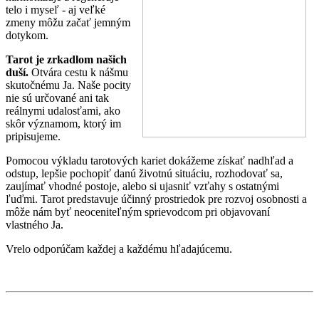
telo i myseľ - aj veľké
zmeny môžu začať jemným
dotykom.
Tarot je zrkadlom našich
duší.
Otvára cestu k nášmu
skutočnému Ja. Naše pocity
nie sú určované ani tak
reálnymi udalosťami, ako
skôr významom, ktorý im
pripisujeme.
Pomocou výkladu tarotových kariet dokážeme získať nadhľad a
odstup, lepšie pochopiť danú životnú situáciu, rozhodovať sa,
zaujímať vhodné postoje, alebo si ujasniť vzťahy s ostatnými
ľuďmi. Tarot predstavuje účinný prostriedok pre rozvoj osobnosti a
môže nám byť neoceniteľným sprievodcom pri objavovaní
vlastného Ja.
Vrelo odporúčam každej a každému hľadajúcemu.