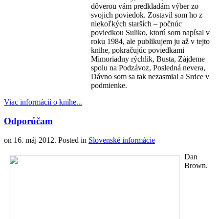
dôverou vám predkladám výber zo
svojich poviedok. Zostavil som ho z
niekoľkých starších – počnúc
poviedkou Suliko, ktorú som napísal v
roku 1984, ale publikujem ju až v tejto
knihe, pokračujúc poviedkami
Mimoriadny rýchlik, Busta, Zájdeme
spolu na Podzávoz, Posledná nevera,
Dávno som sa tak nezasmial a Srdce v
podmienke.
Viac informácií o knihe...
Odporúčam
on
16. máj 2012
. Posted in
Slovenské informácie
Dan
Brown.