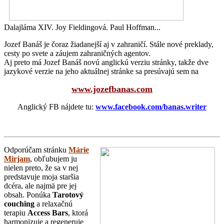
Dalajláma XIV. Joy Fieldingová. Paul Hoffman...
Jozef Banáš je čoraz žiadanejší aj v zahraničí. Stále nové preklady,
cesty po svete a záujem zahraničných agentov.
Aj preto má Jozef Banáš novú anglickú verziu stránky, takže dve
jazykové verzie na jeho aktuálnej stránke sa presúvajú sem na
www.jozefbanas.com
Anglický FB nájdete tu:
www.facebook.com/banas.writer
Odporúčam stránku
Márie
Mirjam
, obľubujem ju
nielen preto, že sa v nej
predstavuje moja staršia
dcéra, ale najmä pre jej
obsah. Ponúka
Tarotový
couching
a relaxačnú
terapiu
Access Bars
, ktorá
harmonizuje a regeneruje