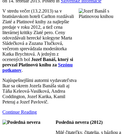
on
14. február 2013
. Posted in
Slovenské informácie
V stredu večer (13.2.2013) sa v
bratislavskom hoteli Carlton rozdávali
Zlaté a Platinové knihy za najlepšie
predaje v roku 2012, a tiež cena
literárnej kritiky Zlaté pero. Ceny
odovzdávali herecké kolegyne Marta
Sládečková a Zuzana Tlučková,
večerom sprevádzala moderátorka
Katka Brychtová. A jedným z
ocenených bol
Jozef Banáš, ktorý si
prevzal Platinovú knihu za
Sezónu
potkanov
.
Najúspešnejšími autormi vydavateľstva
Ikar sa okrem Jozefa Banáša stali aj
Táňa Keleová-Vasilková, Andrea
Coddington, Jozef Karika, Kamil
Peteraj a Jozef Pavlovič.
Continue Reading
Posledná nevera (2012)
Milé čitateľky, čitatelia, s bázňou a