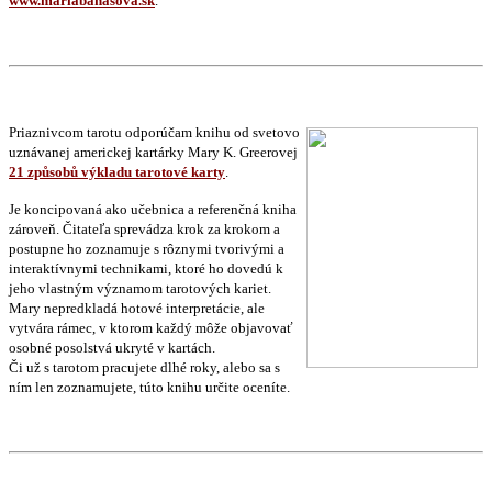
www.mariabanasova.sk
.
Priaznivcom tarotu odporúčam knihu od svetovo
uznávanej americkej kartárky Mary K. Greerovej
21 způsobů výkladu tarotové karty
.
Je koncipovaná ako učebnica a referenčná kniha
zároveň. Čitateľa sprevádza krok za krokom a
postupne ho zoznamuje s rôznymi tvorivými a
interaktívnymi technikami, ktoré ho dovedú k
jeho vlastným významom tarotových kariet.
Mary nepredkladá hotové interpretácie, ale
vytvára rámec, v ktorom každý môže objavovať
osobné posolstvá ukryté v kartách.
Či už s tarotom pracujete dlhé roky, alebo sa s
ním len zoznamujete, túto knihu určite oceníte.