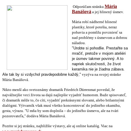
Mária
Odporúčam stránku
Banášová
a jej hlinený úsmev.
Mária robí nádherné hlinené
plastiky, ktoré potešia, neraz
pobavia a pomôžu povzniesť sa
nad problémy s úsmevom a dobrou
náladou.
"Urobte si pohodlie. Prestaňte sa
mračiť, pretože v mojom ateliéri
je úsmev takmer povinný. A to
napriek skutočnosti, že život
keramika nie je žiadna zábava.
Ale tak by si vzdychol pravdepodobne každý,"
vyzýva na svojej stránke
Mária Banášová.
Nikto menší ako svetoznámy dramatik Friedrich Dürrenmat povedal, že
najvážnejšie veci života sa dajú najlepšie vyjadriť humorom. Ibaže spisovateľ,
či dramatik môže to, čo cíti, vyjadriť prekrásnymi slovami, alebo brilantnými
dialógmi. Výtvarník však musí všetko koncentrovať do jediného okamihu,
gesta, výrazu. "U mňa by som doplnila – do jediného úsmevu, ale na tvári
pozorovateľa," dodáva Mária Banášová.
Pozrite si jej stránku, najbližšie výstavy, ale aj online katalóg. Viac na