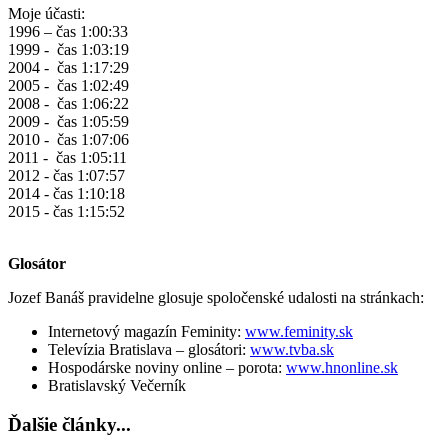
Moje účasti:
1996 – čas 1:00:33
1999 - čas 1:03:19
2004 - čas 1:17:29
2005 - čas 1:02:49
2008 - čas 1:06:22
2009 - čas 1:05:59
2010 - čas 1:07:06
2011 - čas 1:05:11
2012 - čas 1:07:57
2014 - čas 1:10:18
2015 - čas 1:15:52
Glosátor
Jozef Banáš pravidelne glosuje spoločenské udalosti na stránkach:
Internetový magazín Feminity:
www.feminity.sk
Televízia Bratislava – glosátori:
www.tvba.sk
Hospodárske noviny online – porota:
www.hnonline.sk
Bratislavský Večerník
Ďalšie články...