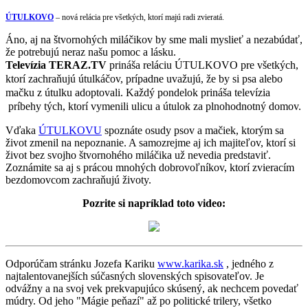
ÚTULKOVO
– nová relácia pre všetkých, ktorí majú radi zvieratá.
Áno, aj na štvornohých miláčikov by sme mali myslieť a nezabúdať,
že potrebujú neraz našu pomoc a lásku.
Televízia TERAZ.TV
prináša reláciu ÚTULKOVO pre všetkých,
ktorí zachraňujú útulkáčov, prípadne uvažujú, že by si psa alebo
mačku z útulku adoptovali. Každý pondelok prináša televízia
príbehy tých, ktorí vymenili ulicu a útulok za plnohodnotný domov.
Vďaka
ÚTULKOVU
spoznáte osudy psov a mačiek, ktorým sa
život zmenil na nepoznanie. A samozrejme aj ich majiteľov, ktorí si
život bez svojho štvornohého miláčika už nevedia predstaviť.
Zoznámite sa aj s prácou mnohých dobrovoľníkov, ktorí zvieracím
bezdomovcom zachraňujú životy.
Pozrite si napríklad toto
video:
Odporúčam stránku Jozefa Kariku
www.karika.sk
, jedného z
najtalentovanejších súčasných slovenských spisovateľov. Je
odvážny a na svoj vek prekvapujúco skúsený, ak nechcem povedať
múdry. Od jeho "Mágie peňazí" až po politické trilery, všetko