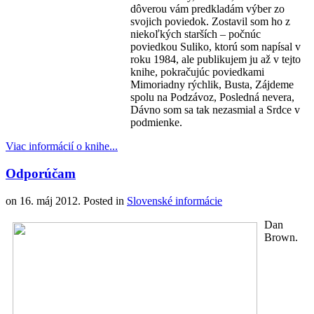
dôverou vám predkladám výber zo
svojich poviedok. Zostavil som ho z
niekoľkých starších – počnúc
poviedkou Suliko, ktorú som napísal v
roku 1984, ale publikujem ju až v tejto
knihe, pokračujúc poviedkami
Mimoriadny rýchlik, Busta, Zájdeme
spolu na Podzávoz, Posledná nevera,
Dávno som sa tak nezasmial a Srdce v
podmienke.
Viac informácií o knihe...
Odporúčam
on
16. máj 2012
. Posted in
Slovenské informácie
Dan
Brown.