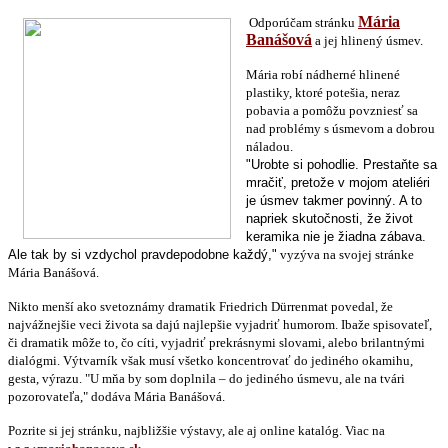
Mária
Odporúčam stránku
Banášová
a jej hlinený úsmev.
Mária robí nádherné hlinené
plastiky, ktoré potešia, neraz
pobavia a pomôžu povzniesť sa
nad problémy s úsmevom a dobrou
náladou.
"Urobte si pohodlie. Prestaňte sa
mračiť, pretože v mojom ateliéri
je úsmev takmer povinný. A to
napriek skutočnosti, že život
keramika nie je žiadna zábava.
Ale tak by si vzdychol pravdepodobne každý,"
vyzýva na svojej stránke
Mária Banášová.
Nikto menší ako svetoznámy dramatik Friedrich Dürrenmat povedal, že
najvážnejšie veci života sa dajú najlepšie vyjadriť humorom. Ibaže spisovateľ,
či dramatik môže to, čo cíti, vyjadriť prekrásnymi slovami, alebo brilantnými
dialógmi. Výtvarník však musí všetko koncentrovať do jediného okamihu,
gesta, výrazu. "U mňa by som doplnila – do jediného úsmevu, ale na tvári
pozorovateľa," dodáva Mária Banášová.
Pozrite si jej stránku, najbližšie výstavy, ale aj online katalóg. Viac na