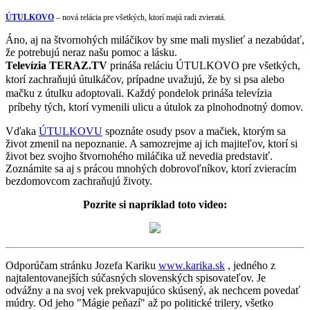
ÚTULKOVO
– nová relácia pre všetkých, ktorí majú radi zvieratá.
Áno, aj na štvornohých miláčikov by sme mali myslieť a nezabúdať,
že potrebujú neraz našu pomoc a lásku.
Televízia TERAZ.TV
prináša reláciu ÚTULKOVO pre všetkých,
ktorí zachraňujú útulkáčov, prípadne uvažujú, že by si psa alebo
mačku z útulku adoptovali. Každý pondelok prináša televízia
príbehy tých, ktorí vymenili ulicu a útulok za plnohodnotný domov.
Vďaka
ÚTULKOVU
spoznáte osudy psov a mačiek, ktorým sa
život zmenil na nepoznanie. A samozrejme aj ich majiteľov, ktorí si
život bez svojho štvornohého miláčika už nevedia predstaviť.
Zoznámite sa aj s prácou mnohých dobrovoľníkov, ktorí zvieracím
bezdomovcom zachraňujú životy.
Pozrite si napríklad toto
video:
Odporúčam stránku Jozefa Kariku
www.karika.sk
, jedného z
najtalentovanejších súčasných slovenských spisovateľov. Je
odvážny a na svoj vek prekvapujúco skúsený, ak nechcem povedať
múdry. Od jeho "Mágie peňazí" až po politické trilery, všetko