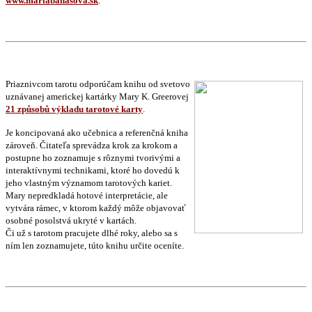
www.mariabanasova.sk
.
Priaznivcom tarotu odporúčam knihu od svetovo
uznávanej americkej kartárky Mary K. Greerovej
21 způsobů výkladu tarotové karty
.
Je koncipovaná ako učebnica a referenčná kniha
zároveň. Čitateľa sprevádza krok za krokom a
postupne ho zoznamuje s rôznymi tvorivými a
interaktívnymi technikami, ktoré ho dovedú k
jeho vlastným významom tarotových kariet.
Mary nepredkladá hotové interpretácie, ale
vytvára rámec, v ktorom každý môže objavovať
osobné posolstvá ukryté v kartách.
Či už s tarotom pracujete dlhé roky, alebo sa s
ním len zoznamujete, túto knihu určite oceníte.