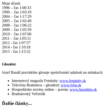
Moje účasti:
1996 – čas 1:00:33
1999 - čas 1:03:19
2004 - čas 1:17:29
2005 - čas 1:02:49
2008 - čas 1:06:22
2009 - čas 1:05:59
2010 - čas 1:07:06
2011 - čas 1:05:11
2012 - čas 1:07:57
2014 - čas 1:10:18
2015 - čas 1:15:52
Glosátor
Jozef Banáš pravidelne glosuje spoločenské udalosti na stránkach:
Internetový magazín Feminity:
www.feminity.sk
Televízia Bratislava – glosátori:
www.tvba.sk
Hospodárske noviny online – porota:
www.hnonline.sk
Bratislavský Večerník
Ďalšie články...