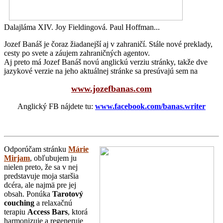
Dalajláma XIV. Joy Fieldingová. Paul Hoffman...
Jozef Banáš je čoraz žiadanejší aj v zahraničí. Stále nové preklady,
cesty po svete a záujem zahraničných agentov.
Aj preto má Jozef Banáš novú anglickú verziu stránky, takže dve
jazykové verzie na jeho aktuálnej stránke sa presúvajú sem na
www.jozefbanas.com
Anglický FB nájdete tu:
www.facebook.com/banas.writer
Odporúčam stránku
Márie
Mirjam
, obľubujem ju
nielen preto, že sa v nej
predstavuje moja staršia
dcéra, ale najmä pre jej
obsah. Ponúka
Tarotový
couching
a relaxačnú
terapiu
Access Bars
, ktorá
harmonizuje a regeneruje