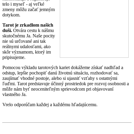
telo i myseľ - aj veľké
zmeny môžu začať jemným
dotykom.
Tarot je zrkadlom našich
duší.
Otvára cestu k nášmu
skutočnému Ja. Naše pocity
nie sú určované ani tak
reálnymi udalosťami, ako
skôr významom, ktorý im
pripisujeme.
Pomocou výkladu tarotových kariet dokážeme získať nadhľad a
odstup, lepšie pochopiť danú životnú situáciu, rozhodovať sa,
zaujímať vhodné postoje, alebo si ujasniť vzťahy s ostatnými
ľuďmi. Tarot predstavuje účinný prostriedok pre rozvoj osobnosti a
môže nám byť neoceniteľným sprievodcom pri objavovaní
vlastného Ja.
Vrelo odporúčam každej a každému hľadajúcemu.