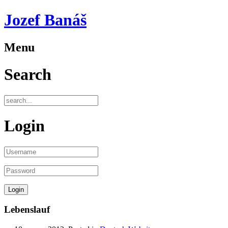
Jozef Banáš
Menu
Search
Login
Lebenslauf