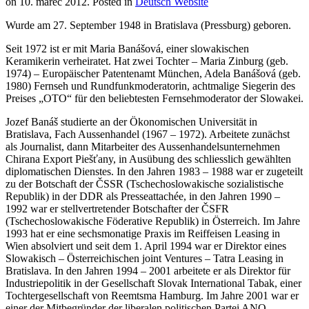
on
10. marec 2012
. Posted in
Deutsch Website
Wurde am 27. September 1948 in Bratislava (Pressburg) geboren.
Seit 1972 ist er mit Maria Banášová, einer slowakischen
Keramikerin verheiratet. Hat zwei Tochter – Maria Zinburg (geb.
1974) – Europäischer Patentenamt München, Adela Banášová (geb.
1980) Fernseh und Rundfunkmoderatorin, achtmalige Siegerin des
Preises „OTO“ für den beliebtesten Fernsehmoderator der Slowakei.
Jozef Banáš studierte an der Ökonomischen Universität in
Bratislava, Fach Aussenhandel (1967 – 1972). Arbeitete zunächst
als Journalist, dann Mitarbeiter des Aussenhandelsunternehmen
Chirana Export Piešťany, in Ausübung des schliesslich gewählten
diplomatischen Dienstes. In den Jahren 1983 – 1988 war er zugeteilt
zu der Botschaft der ČSSR (Tschechoslowakische sozialistische
Republik) in der DDR als Presseattachée, in den Jahren 1990 –
1992 war er stellvertretender Botschafter der ČSFR
(Tschechoslowakische Föderative Republik) in Österreich. Im Jahre
1993 hat er eine sechsmonatige Praxis im Reiffeisen Leasing in
Wien absolviert und seit dem 1. April 1994 war er Direktor eines
Slowakisch – Österreichischen joint Ventures – Tatra Leasing in
Bratislava. In den Jahren 1994 – 2001 arbeitete er als Direktor für
Industriepolitik in der Gesellschaft Slovak International Tabak, einer
Tochtergesellschaft von Reemtsma Hamburg. Im Jahre 2001 war er
einer der Mitbegründer der liberalen politischen Partei ANO –