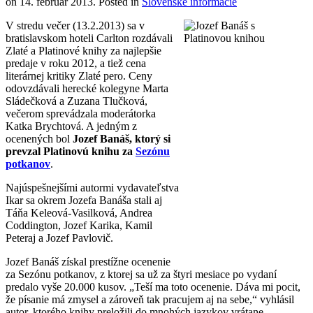
on
14. február 2013
. Posted in
Slovenské informácie
V stredu večer (13.2.2013) sa v
bratislavskom hoteli Carlton rozdávali
Zlaté a Platinové knihy za najlepšie
predaje v roku 2012, a tiež cena
literárnej kritiky Zlaté pero. Ceny
odovzdávali herecké kolegyne Marta
Sládečková a Zuzana Tlučková,
večerom sprevádzala moderátorka
Katka Brychtová. A jedným z
ocenených bol
Jozef Banáš, ktorý si
prevzal Platinovú knihu za
Sezónu
potkanov
.
Najúspešnejšími autormi vydavateľstva
Ikar sa okrem Jozefa Banáša stali aj
Táňa Keleová-Vasilková, Andrea
Coddington, Jozef Karika, Kamil
Peteraj a Jozef Pavlovič.
Jozef Banáš získal prestížne ocenenie
za Sezónu potkanov, z ktorej sa už za štyri mesiace po vydaní
predalo vyše 20.000 kusov. „Teší ma toto ocenenie. Dáva mi pocit,
že písanie má zmysel a zároveň tak pracujem aj na sebe,“ vyhlásil
autor, ktorého knihy preložili do mnohých jazykov vrátane