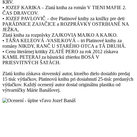
KRV.
• JOZEF KARIKA – Zlatá kniha za román V TIENI MAFIE 2.
ČAS DRAVCOV.
• JOZEF PAVLOVIČ – dve Platinové knihy za knižky pre deti
PARÁDNICE ZAJAČICE a ROZPRÁVKY OSTRIHANÉ NA
JEŽKA,
Zlatá kniha za rozprávky ZAJKOVIA MAJKO A KAJKO.
• TÁŇA KELEOVÁ -VASILKOVÁ – tri Platinové knihy za
romány NIKDY, RANČ U STARÉHO OTCA a TÁ DRUHÁ.
• Cenu literárnej kritiky ZLATÉ PERO za rok 2012 získava
KAMIL PETERAJ za básnickú zbierku BOSÁ V
PRIESVITNÝCH ŠATÁCH.
Zlatú knihu získava slovenský autor, ktorého dielo dosiahlo predaj
15 tisíc výtlačkov, Platinovú knihu pri dosiahnutí 25-tisíc predaných
výtlačkov. Každý ocenený autor dostal originálnu plastiku od
výtvarníčky Márie Banášovej.