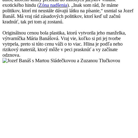
exotického hindu (
Zóna nadšenia
). „Inak som rád, že máme
politikov, ktorí mi neustále dávajú látku na písanie,“ usmial sa Jozef
Banáš. Má vraj rád zásadových politikov, ktorí keď už začnú
kradnúť, tak pri tom aj zostanú.
Originálnou cenou bola plastika, ktorú vytvorila jeho manželka,
výtvarníčka Mária Banášová. Vraj vie, koľko si pri jej tvorbe
vytrpela, preto si túto cenu váži o to viac. Hlina je podľa neho
rizikový materiál, ktorý môže v peci prasknúť a vy začínate
odznova.