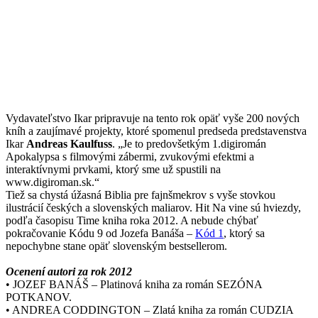
Vydavateľstvo Ikar pripravuje na tento rok opäť vyše 200 nových
kníh a zaujímavé projekty, ktoré spomenul predseda predstavenstva
Ikar
Andreas Kaulfuss
. „Je to predovšetkým 1.digiromán
Apokalypsa s filmovými zábermi, zvukovými efektmi a
interaktívnymi prvkami, ktorý sme už spustili na
www.digiroman.sk.“
Tiež sa chystá úžasná Biblia pre fajnšmekrov s vyše stovkou
ilustrácií českých a slovenských maliarov. Hit Na vine sú hviezdy,
podľa časopisu Time kniha roka 2012. A nebude chýbať
pokračovanie Kódu 9 od Jozefa Banáša –
Kód 1
, ktorý sa
nepochybne stane opäť slovenským bestsellerom.
Ocenení autori za rok 2012
• JOZEF BANÁŠ – Platinová kniha za román SEZÓNA
POTKANOV.
• ANDREA CODDINGTON – Zlatá kniha za román CUDZIA