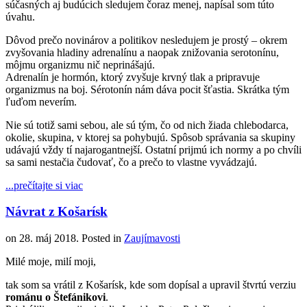
súčasných aj budúcich sledujem čoraz menej, napísal som túto
úvahu.
Dôvod prečo novinárov a politikov nesledujem je prostý – okrem
zvyšovania hladiny adrenalínu a naopak znižovania serotonínu,
môjmu organizmu nič neprinášajú.
Adrenalín je hormón, ktorý zvyšuje krvný tlak a pripravuje
organizmus na boj. Sérotonín nám dáva pocit šťastia. Skrátka tým
ľuďom neverím.
Nie sú totiž sami sebou, ale sú tým, čo od nich žiada chlebodarca,
okolie, skupina, v ktorej sa pohybujú. Spôsob správania sa skupiny
udávajú vždy tí najarogantnejší. Ostatní prijmú ich normy a po chvíli
sa sami nestačia čudovať, čo a prečo to vlastne vyvádzajú.
...prečítajte si viac
Návrat z Košarísk
on
28. máj 2018
. Posted in
Zaujímavosti
Milé moje, milí moji,
tak som sa vrátil z Košarísk, kde som dopísal a upravil štvrtú verziu
románu o Štefánikovi
.