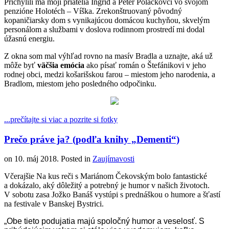
Prichýlili ma moji priatelia Ingrid a Peter Polačkovci vo svojom
penzióne Holotéch – Víška. Zrekonštruovaný pôvodný
kopaničiarsky dom s vynikajúcou domácou kuchyňou, skvelým
personálom a službami v doslova rodinnom prostredí mi dodal
úžasnú energiu.
Z okna som mal výhľad rovno na masív Bradla a uznajte, aká už
môže byť
väčšia emócia
ako písať román o Štefánikovi v jeho
rodnej obci, medzi košarišskou farou – miestom jeho narodenia, a
Bradlom, miestom jeho posledného odpočinku.
...prečítajte si viac a pozrite si fotky
Prečo práve ja? (podľa knihy „Dementi“)
on
10. máj 2018
. Posted in
Zaujímavosti
Včerajšie Na kus reči s Mariánom Čekovským bolo fantastické
a dokázalo, aký dôležitý a potrebný je humor v našich životoch.
V sobotu zasa Jožko Banáš vystúpi s prednáškou o humore a šťastí
na festivale v Banskej Bystrici.
„Obe tieto podujatia majú spoločný humor a veselosť. S