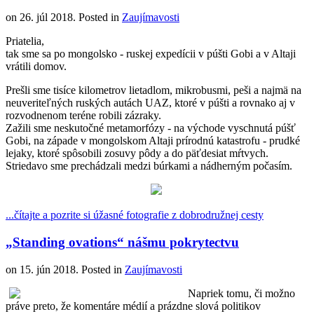
on
26. júl 2018
. Posted in
Zaujímavosti
Priatelia,
tak sme sa po mongolsko - ruskej expedícii v púšti Gobi a v Altaji
vrátili domov.
Prešli sme tisíce kilometrov lietadlom, mikrobusmi, peši a najmä na
neuveriteľných ruských autách UAZ, ktoré v púšti a rovnako aj v
rozvodnenom teréne robili zázraky.
Zažili sme neskutočné metamorfózy - na východe vyschnutá púšť
Gobi, na západe v mongolskom Altaji prírodnú katastrofu - prudké
lejaky, ktoré spôsobili zosuvy pôdy a do päťdesiat mŕtvych.
Striedavo sme prechádzali medzi búrkami a nádherným počasím.
...čítajte a pozrite si úžasné fotografie z dobrodružnej cesty
„Standing ovations“ nášmu pokrytectvu
on
15. jún 2018
. Posted in
Zaujímavosti
Napriek tomu, či možno
práve preto, že komentáre médií a prázdne slová politikov