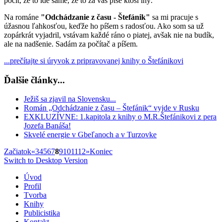
pocit, že to ide samé, že to za vás píše ktosi iný.
Na románe
"Odchádzanie z času - Štefánik"
sa mi pracuje s
úžasnou ľahkosťou, keďže ho píšem s radosťou. Ako som sa už
zopárkrát vyjadril, vstávam každé ráno o piatej, avšak nie na budík,
ale na nadšenie. Sadám za počítač a píšem.
...prečítajte si úryvok z pripravovanej knihy o Štefánikovi
Ďalšie články...
Ježiš sa zjavil na Slovensku...
Román „Odchádzanie z času – Štefánik“ vyjde v Rusku
EXKLUZÍVNE: 1.kapitola z knihy o M.R.Štefánikovi z pera
Jozefa Banáša!
Skvelé energie v Gbeľanoch a v Turzovke
Začiatok
«
3
4
5
6
7
8
9
10
11
12
»
Koniec
Switch to Desktop Version
Úvod
Profil
Tvorba
Knihy
Publicistika
Kontakt